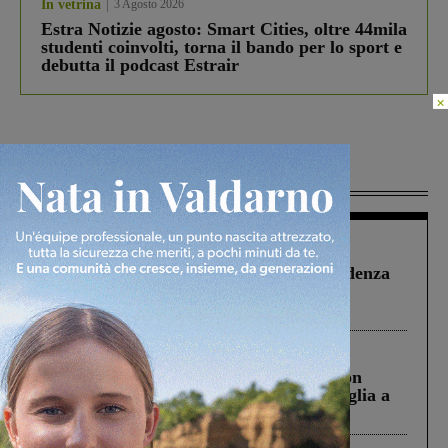
In vetrina
3 Agosto 2026
Estra Notizie agosto: Smart Cities, oltre 44mila
studenti coinvolti, torna il bando per lo sport e
debutta il podcast Estrair
×
Più lette
Figline Incisa Valdarno
1 Agosto 2026
Piscina di Figline finanziata oltre la scadenza
Pnrr, il gruppo di Fratelli d’Italia: “Un
ringraziamento al Governo”
Cronaca
3 Agosto 2026
Scomparso da una struttura di Castiglion
Fiorentino l’uomo che aveva ucciso la figlia a
Levane nel 2020