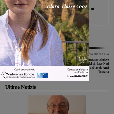
Cronaca
4 Agosto 2026
Un anno fa la strage in A1 in cui morirono
Gianni, Giulia e Franco. Lo schianto, il
processo, lo stop ai sorpassi fra tir....
Articolo precedente
Articolo successivo
Direttiva Bolkestein: gli ambulanti di
Prevenzione e contrasto al gioco
Assidea incontrano Matteo Renzi
d’azzardo: il punto del sindaco Neri
sul primo incontro del tavolo Anci
Toscana
Ultime Notizie