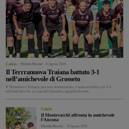
Calcio
Michele Bossini
-
8 Agosto 2026
Il Terrranuova Traiana battuto 3-1
nell’amichevole di Grosseto
Il Terranuova Traiana, pur non demeritando, è stata sconfitto per 3-1
nell'amichevole in casa del Grosseto, squadra di serie...
Calcio
Il Montevarchi affronta in amichevole
l’Ancona
Michele Bossini
-
8 Agosto 2026