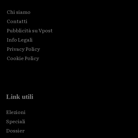
Chi siamo
Contatti
Pubblicità su Vpost
Info Legali
Privacy Policy
Cookie Policy
Html code here! Replace this with any non empty raw html
code and that's it.
Link utili
Elezioni
Speciali
Dossier