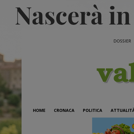
DOSSIER
HOME
CRONACA
POLITICA
ATTUALIT