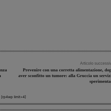
Articolo successi
enza
Prevenire con una corretta alimentazione, do
a
aver sconfitto un tumore: alla Gruccia un serviz
sperimenta
[rp4wp limit=4]