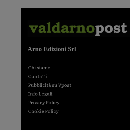
Arno Edizioni Srl
Chi siamo
Contatti
Pubblicità su Vpost
Info Legali
Privacy Policy
Cookie Policy
Html code here! Replace this with any non empty raw
html code and that's it.