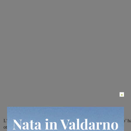
×
L’opera presentata nella sezione ‘anteprime italiane fuori concorso’ h
ottenuto l’importante riconoscimento al Festival