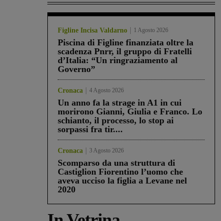
Figline Incisa Valdarno
1 Agosto 2026
Piscina di Figline finanziata oltre la
scadenza Pnrr, il gruppo di Fratelli
d’Italia: “Un ringraziamento al
Governo”
Cronaca
4 Agosto 2026
Un anno fa la strage in A1 in cui
morirono Gianni, Giulia e Franco. Lo
schianto, il processo, lo stop ai
sorpassi fra tir....
Cronaca
3 Agosto 2026
Scomparso da una struttura di
Castiglion Fiorentino l’uomo che
aveva ucciso la figlia a Levane nel
2020
In Vetrina