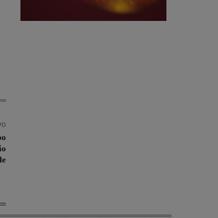
vo
po
io
le