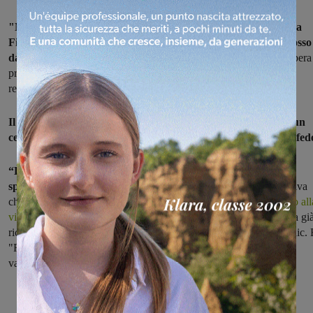
"Menzione al merito per opera prima": la direzione del Lucca
Film Festival ha attribuito l'importante riconoscimento a "Rosso
dal vetro
(dovunque tu vada" del valdarnese Alberto Tempi. L'opera
presentata nella sezione 'anteprime italiane fuori concorso' è stata
realizzata prevalentemente in Valdarno.
Il film, la cui idea risale agli anni '90, parla di un prete che a un
certo punto della propria vita si pone domande sulla propria fed
“È un film sperimentale e personale che però coinvolge lo
spettatore sotto il profilo emozionale.
È un'esperienza più emotiva
che narrativa, tocca le corde dell'animo umano”,
ci aveva spiegato all
vigilia del Festival l'autore Alberto Tempi
che nella sua carriera ha gi
ricevuto importanti riconoscimenti anche al Valdarno Cinema Fedic. 
"Rosso dietro il vetro" sarà presentato anche nella rassegna
valdarnese.