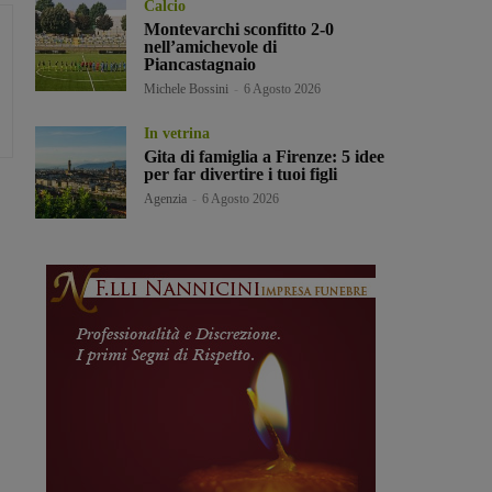
Calcio
Montevarchi sconfitto 2-0
nell’amichevole di
Piancastagnaio
Michele Bossini
-
6 Agosto 2026
In vetrina
Gita di famiglia a Firenze: 5 idee
per far divertire i tuoi figli
Agenzia
-
6 Agosto 2026