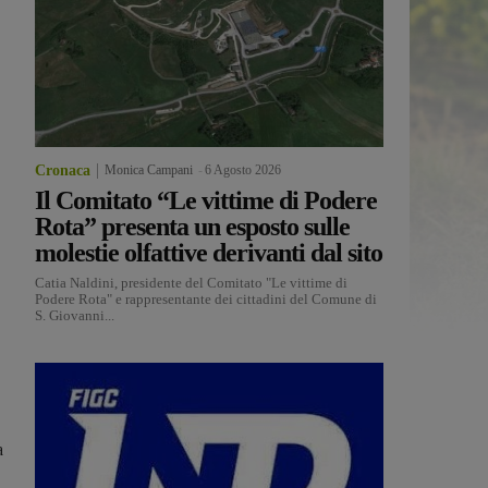
Cronaca
Monica Campani
-
6 Agosto 2026
Il Comitato “Le vittime di Podere
Rota” presenta un esposto sulle
molestie olfattive derivanti dal sito
Catia Naldini, presidente del Comitato "Le vittime di
Podere Rota" e rappresentante dei cittadini del Comune di
S. Giovanni...
a