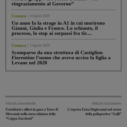
ringraziamento al Governo”
Cronaca
4 Agosto 2026
Un anno fa la strage in A1 in cui morirono
Gianni, Giulia e Franco. Lo schianto, il
processo, lo stop ai sorpassi fra tir....
Cronaca
3 Agosto 2026
Scomparso da una struttura di Castiglion
Fiorentino l’uomo che aveva ucciso la figlia a
Levane nel 2020
Articolo precedente
Articolo successivo
Esordienti e allievi in gara a Torre di
L’esperta Erica Degiovanni nel roster
Mercatale nella terza edizione della
della polisportiva “Galli”
“Coppa Zucchetti”