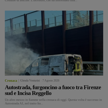
Comune di Bucine. L'incendio, che ha interessato una...
Cronaca
Glenda Venturini
-
7 Agosto 2026
Autostrada, furgoncino a fuoco tra Firenze
sud e Incisa Reggello
Un altro mezzo in fiamme nella cronaca di oggi. Questa volta è successo in
Autostrada A1, nel tratto fra...