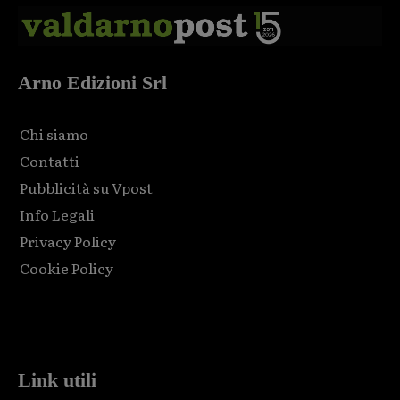
Arno Edizioni Srl
Chi siamo
Contatti
Pubblicità su Vpost
Info Legali
Privacy Policy
Cookie Policy
Html code here! Replace this with any non empty raw html
code and that's it.
Link utili