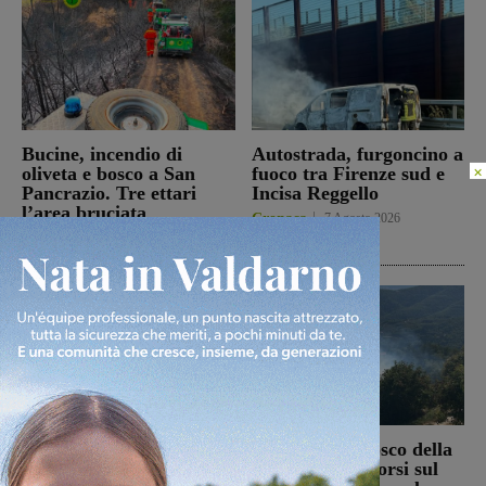
Bucine, incendio di
Autostrada, furgoncino a
×
oliveta e bosco a San
fuoco tra Firenze sud e
Pancrazio. Tre ettari
Incisa Reggello
l’area bruciata
Cronaca
7 Agosto 2026
Cronaca
7 Agosto 2026
Il Terranuova Traiana
Incendio nel bosco della
allo “Zecchini” di
Trappola. Soccorsi sul