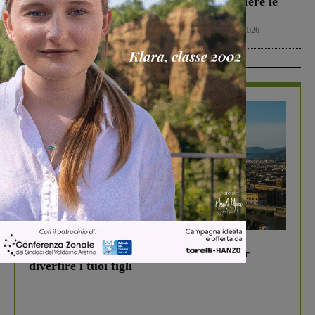
Grosseto per una gara
posto per spegnere le
amichevole
fiamme
Calcio
7 Agosto 2026
Cronaca
7 Agosto 2026
In Vetrina
In vetrina
6 Agosto 2026
Gita di famiglia a Firenze: 5 idee per far
divertire i tuoi figli