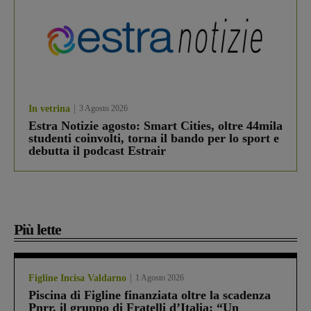
In vetrina
3 Agosto 2026
Estra Notizie agosto: Smart Cities, oltre 44mila
studenti coinvolti, torna il bando per lo sport e
debutta il podcast Estrair
Più lette
Figline Incisa Valdarno
1 Agosto 2026
Piscina di Figline finanziata oltre la scadenza
Pnrr, il gruppo di Fratelli d’Italia: “Un