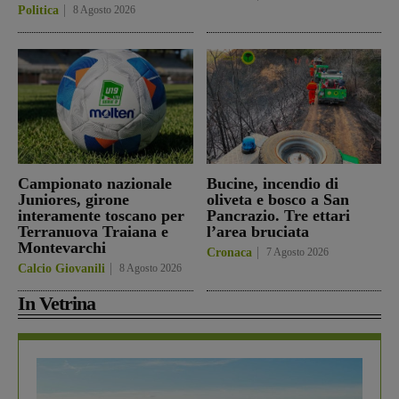
Politica
8 Agosto 2026
Campionato nazionale
Bucine, incendio di
Juniores, girone
oliveta e bosco a San
interamente toscano per
Pancrazio. Tre ettari
Terranuova Traiana e
l’area bruciata
Montevarchi
Cronaca
7 Agosto 2026
Calcio Giovanili
8 Agosto 2026
In Vetrina