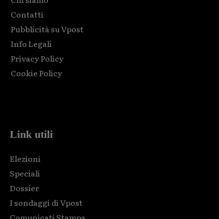
Contatti
Pubblicità su Vpost
Info Legali
Privacy Policy
Cookie Policy
Html code here! Replace this with any non empty raw html
code and that's it.
Link utili
Elezioni
Speciali
Dossier
I sondaggi di Vpost
Comunicati Stampa