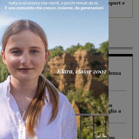
studenti coinvolti, torna il bando per lo sport e
debutta il podcast Estrair
Più lette
Figline Incisa Valdarno
1 Agosto 2026
Piscina di Figline finanziata oltre la scadenza
Pnrr, il gruppo di Fratelli d’Italia: “Un
ringraziamento al Governo”
Cronaca
3 Agosto 2026
Scomparso da una struttura di Castiglion
Fiorentino l’uomo che aveva ucciso la figlia a
Levane nel 2020
Cronaca
4 Agosto 2026
Un anno fa la strage in A1 in cui morirono