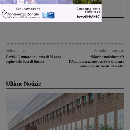
Gianni, Giulia e Franco. Lo schianto, il
processo, lo stop ai sorpassi fra tir....
Articolo precedente
Articolo successivo
Covid-19, muore un uomo di 89 anni,
“Movida maleducata”:
ospite della Rsa di Bucine
l’Amministrazione decide la chiusura
anticipata dei locali del centro
Ultime Notizie