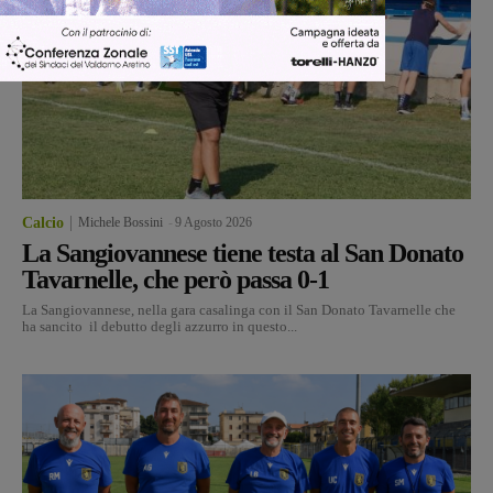
Calcio
Michele Bossini
-
9 Agosto 2026
La Sangiovannese tiene testa al San Donato
Tavarnelle, che però passa 0-1
La Sangiovannese, nella gara casalinga con il San Donato Tavarnelle che
ha sancito il debutto degli azzurro in questo...