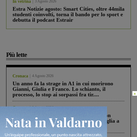
In vetrina
3 Agosto 2026
Estra Notizie agosto: Smart Cities, oltre 44mila
studenti coinvolti, torna il bando per lo sport e
debutta il podcast Estrair
Più lette
Cronaca
4 Agosto 2026
Un anno fa la strage in A1 in cui morirono
Gianni, Giulia e Franco. Lo schianto, il
×
processo, lo stop ai sorpassi fra tir....
Cronaca
3 Agosto 2026
Scomparso da una struttura di Castiglion
Fiorentino l’uomo che aveva ucciso la figlia a
Levane nel 2020