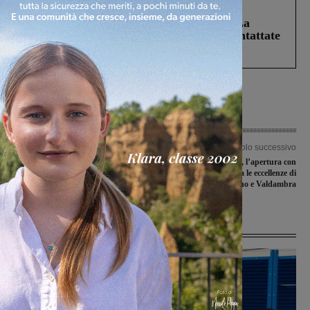
Cronaca
5 Agosto 2026
Continuano le ricerche di Miah Billal. La
Prefettura: “In caso di avvistamento contattate
il 112”
Articolo precedente
Articolo successivo
Due pareggi, una sconfitta e un rinvio
Anteprime di Toscana, l’apertura con
nella domenica di Promozione
Sting e in vetrina le eccellenze di
Valdarno e Valdambra
Ultime Notizie