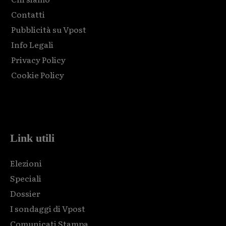
Contatti
Pubblicità su Vpost
Info Legali
Privacy Policy
Cookie Policy
Html code here! Replace this with any non empty raw html
code and that's it.
Link utili
Elezioni
Speciali
Dossier
I sondaggi di Vpost
Comunicati Stampa