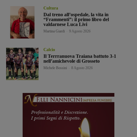
Cultura
Dal treno all’ospedale, la vita in
“Frammenti”: il primo libro del
valdarnese Luca Livi
Martina Giardi
-
9 Agosto 2026
Calcio
Il Terrranuova Traiana battuto 3-1
nell’amichevole di Grosseto
Michele Bossini
-
8 Agosto 2026