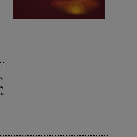
vo
o,
to