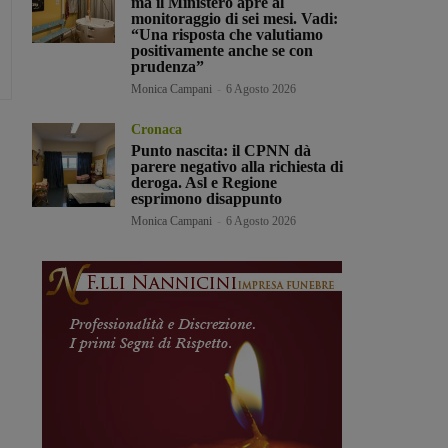
ma il Ministero apre al
monitoraggio di sei mesi. Vadi:
“Una risposta che valutiamo
positivamente anche se con
prudenza”
Monica Campani
-
6 Agosto 2026
Cronaca
Punto nascita: il CPNN dà
parere negativo alla richiesta di
deroga. Asl e Regione
esprimono disappunto
Monica Campani
-
6 Agosto 2026