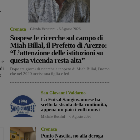
r
Cronaca
Glenda Venturini
-
6 Agosto 2026
Sospese le ricerche sul campo di
Miah Billal, il Prefetto di Arezzo:
“L’attenzione delle istituzioni su
questa vicenda resta alta”
 e
 di
Dopo tre giorni di ricerche a tappeto di Miah Billal, l'uomo
che nel 2020 uccise sua figlia e ferì...
o
San Giovanni Valdarno
La Futsal Sangiovannese ha
scelto la strada della continuità,
appena un paio i volti nuovi
Michele Bossini
-
6 Agosto 2026
Cronaca
Punto Nascita, no alla deroga