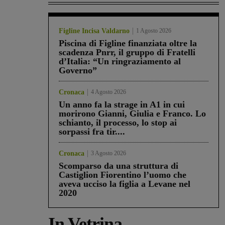
Figline Incisa Valdarno
1 Agosto 2026
Piscina di Figline finanziata oltre la
scadenza Pnrr, il gruppo di Fratelli
d’Italia: “Un ringraziamento al
Governo”
Cronaca
4 Agosto 2026
Un anno fa la strage in A1 in cui
morirono Gianni, Giulia e Franco. Lo
schianto, il processo, lo stop ai
sorpassi fra tir....
Cronaca
3 Agosto 2026
Scomparso da una struttura di
Castiglion Fiorentino l’uomo che
aveva ucciso la figlia a Levane nel
2020
In Vetrina