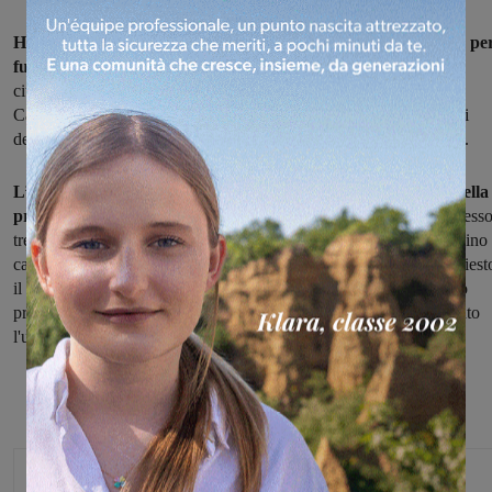
Ha minacciato di morte il vicino di casa, nel corso di un litigio pe
futili motivi, utilizzando un arco e delle frecce.
Per questo un
cittadino italiano, disoccupato, con precedenti penali, residente a
Castelfranco Piandiscò, è stato denunciato ieri sera dai Carabinieri
della Stazione di San Giovanni per il reato di minaccia aggravata.
L’uomo infatti, al culmine della lite con il vicino, è rientrato nella
propria abitazione
e ha preso uno dei sei archi di cui era in possesso
tre frecce. per poi tornare all’esterno e puntare l’arma contro il vicino
casa minacciandolo di morte. La vittima, spaventata, ha quindi chiest
il soccorso dei militari dell’Arma che, intervenuti sul posto, hanno
proceduto al sequestro degli archi e delle frecce e hanno denunciato
l'uomo all’autorità giudiziaria per minaccia aggravata.
Glenda Venturini