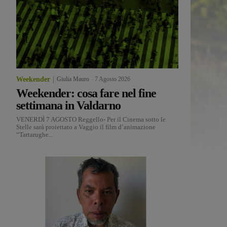
Weekender
Giulia Mauro
-
7 Agosto 2026
Weekender: cosa fare nel fine
settimana in Valdarno
VENERDÌ 7 AGOSTO Reggello- Per il Cinema sotto le
Stelle sarà proiettato a Vaggio il film d’animazione
“Tartarughe...