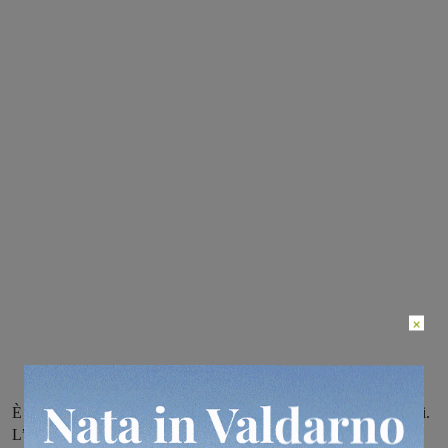
×
È successo a Castelfranco Piandiscò, la lite partita per futili motivi.
L’uomo, con precedenti penali, è stato denunciato