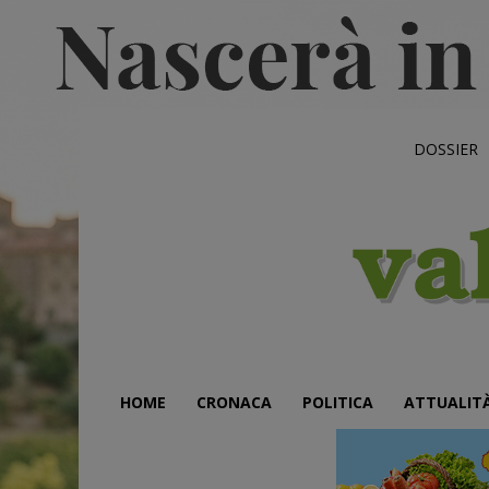
DOSSIER
HOME
CRONACA
POLITICA
ATTUALIT