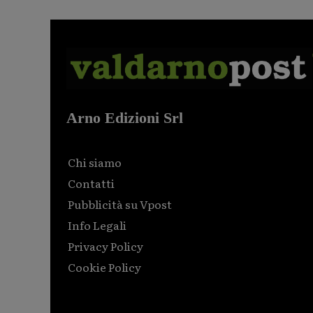
Arno Edizioni Srl
Chi siamo
Contatti
Pubblicità su Vpost
Info Legali
Privacy Policy
Cookie Policy
Html code here! Replace this with any non empty raw
html code and that's it.