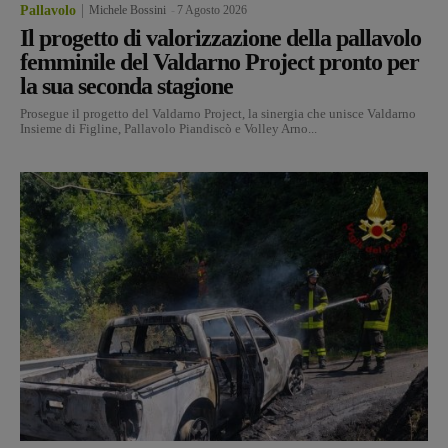
Pallavolo
Michele Bossini
-
7 Agosto 2026
Il progetto di valorizzazione della pallavolo
femminile del Valdarno Project pronto per
la sua seconda stagione
Prosegue il progetto del Valdarno Project, la sinergia che unisce Valdarno
Insieme di Figline, Pallavolo Piandiscò e Volley Arno...