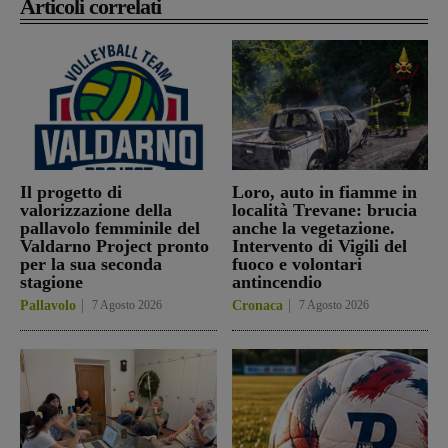
Articoli correlati
Il progetto di
Loro, auto in fiamme in
valorizzazione della
località Trevane: brucia
pallavolo femminile del
anche la vegetazione.
Valdarno Project pronto
Intervento di Vigili del
per la sua seconda
fuoco e volontari
stagione
antincendio
Pallavolo
7 Agosto 2026
Cronaca
7 Agosto 2026