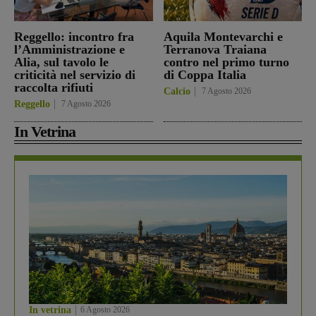
Reggello: incontro fra
Aquila Montevarchi e
l’Amministrazione e
Terranova Traiana
Alia, sul tavolo le
contro nel primo turno
criticità nel servizio di
di Coppa Italia
raccolta rifiuti
Calcio
7 Agosto 2026
Reggello
7 Agosto 2026
In Vetrina
In vetrina
6 Agosto 2026