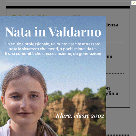
×
Figline Incisa Valdarno
1 Agosto 2026
Piscina di Figline finanziata oltre la scadenza
Pnrr, il gruppo di Fratelli d’Italia: “Un
ringraziamento al Governo”
Cronaca
4 Agosto 2026
Un anno fa la strage in A1 in cui morirono
Gianni, Giulia e Franco. Lo schianto, il
processo, lo stop ai sorpassi fra tir....
Cronaca
3 Agosto 2026
Scomparso da una struttura di Castiglion
Fiorentino l’uomo che aveva ucciso la figlia a
Levane nel 2020