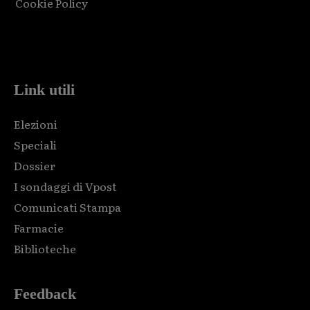
Cookie Policy
Html code here! Replace this with any non empty raw html
code and that's it.
Link utili
Elezioni
Speciali
Dossier
I sondaggi di Vpost
Comunicati Stampa
Farmacie
Biblioteche
Feedback