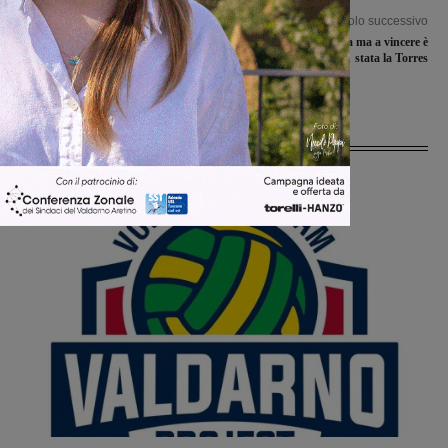
Articolo precedente
Articolo successivo
Gare dal peso specifico non
Il Montevarchi lotta ma a vincere è
trascurabile per il Terranuova
stata la Torres
Traiana e per la Sangiovannese
Ultime Notizie