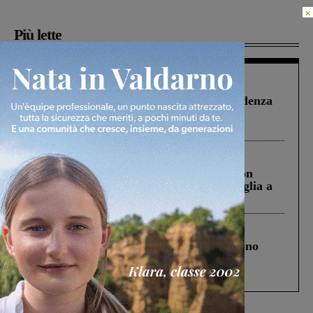
×
Più lette
Figline Incisa Valdarno
1 Agosto 2026
Piscina di Figline finanziata oltre la scadenza
Pnrr, il gruppo di Fratelli d’Italia: “Un
ringraziamento al Governo”
Cronaca
3 Agosto 2026
Scomparso da una struttura di Castiglion
Fiorentino l’uomo che aveva ucciso la figlia a
Levane nel 2020
Cronaca
4 Agosto 2026
Un anno fa la strage in A1 in cui morirono
Gianni, Giulia e Franco. Lo schianto, il
processo, lo stop ai sorpassi fra tir....