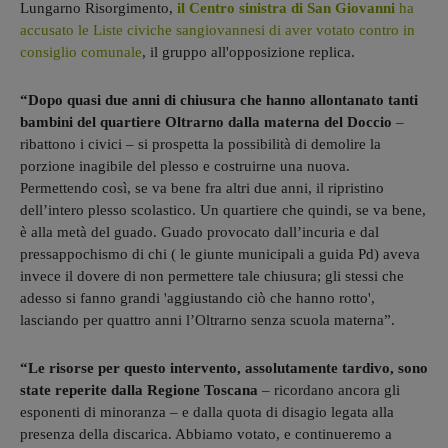
Lungarno Risorgimento,
il Centro sinistra di San Giovanni
ha
accusato le Liste civiche sangiovannesi di aver votato contro in
consiglio comunale
, il gruppo all'opposizione replica.
“Dopo quasi due anni di chiusura che hanno allontanato tanti
bambini del quartiere Oltrarno dalla materna del Doccio
–
ribattono i civici – si prospetta la possibilità di demolire la
porzione inagibile del plesso e costruirne una nuova.
Permettendo così, se va bene fra altri due anni, il ripristino
dell’intero plesso scolastico. Un quartiere che quindi, se va bene,
è alla metà del guado. Guado provocato dall’incuria e dal
pressappochismo di chi ( le giunte municipali a guida Pd) aveva
invece il dovere di non permettere tale chiusura; gli stessi che
adesso si fanno grandi 'aggiustando ciò che hanno rotto',
lasciando per quattro anni l’Oltrarno senza scuola materna”.
“Le risorse per questo intervento, assolutamente tardivo, sono
state reperite dalla Regione Toscana
– ricordano ancora gli
esponenti di minoranza – e dalla quota di disagio legata alla
presenza della discarica. Abbiamo votato, e continueremo a