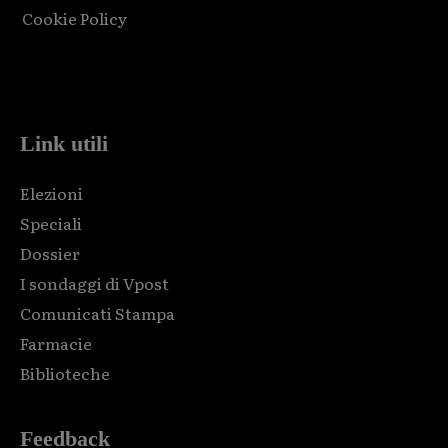
Cookie Policy
Html code here! Replace this with any non empty raw html
code and that's it.
Link utili
Elezioni
Speciali
Dossier
I sondaggi di Vpost
Comunicati Stampa
Farmacie
Biblioteche
Feedback