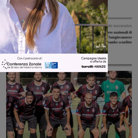
Articolo precedente
Articolo successivo
Manutenzione al Borro Barulli e agli
Le squadre juniores nazionali di
impianti sportivi di via Genova: due
Montevarchi e Sangiovannese
interrogazioni delle Liste civiche
entrambe sconfitte
Ultime Notizie