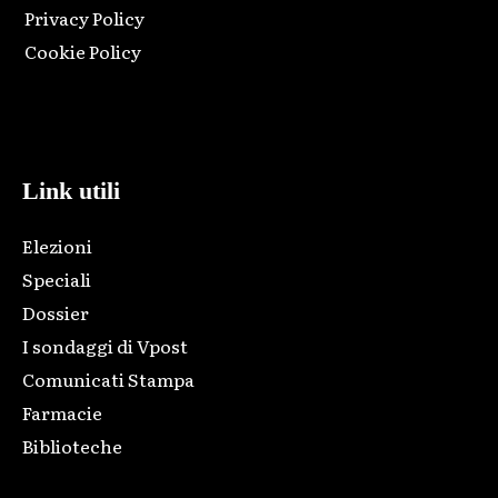
Privacy Policy
Cookie Policy
Html code here! Replace this with any non empty raw html
code and that's it.
Link utili
Elezioni
Speciali
Dossier
I sondaggi di Vpost
Comunicati Stampa
Farmacie
Biblioteche