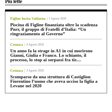
Più lette
Figline Incisa Valdarno
1 Agosto 2026
Piscina di Figline finanziata oltre la scadenza
Pnrr, il gruppo di Fratelli d’Italia: “Un
ringraziamento al Governo”
Cronaca
4 Agosto 2026
Un anno fa la strage in A1 in cui morirono
Gianni, Giulia e Franco. Lo schianto, il
processo, lo stop ai sorpassi fra tir....
Cronaca
3 Agosto 2026
Scomparso da una struttura di Castiglion
Fiorentino l’uomo che aveva ucciso la figlia a
Levane nel 2020