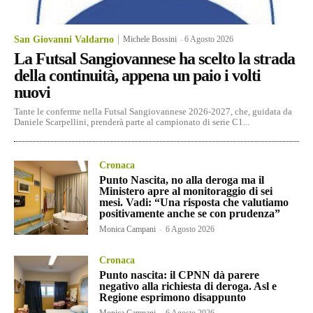
San Giovanni Valdarno
Michele Bossini
-
6 Agosto 2026
La Futsal Sangiovannese ha scelto la strada
della continuità, appena un paio i volti
nuovi
Tante le conferme nella Futsal Sangiovannese 2026-2027, che, guidata da
Daniele Scarpellini, prenderà parte al campionato di serie C1...
Cronaca
Punto Nascita, no alla deroga ma il
Ministero apre al monitoraggio di sei
mesi. Vadi: “Una risposta che valutiamo
positivamente anche se con prudenza”
Monica Campani
-
6 Agosto 2026
Cronaca
Punto nascita: il CPNN dà parere
negativo alla richiesta di deroga. Asl e
Regione esprimono disappunto
Monica Campani
-
6 Agosto 2026