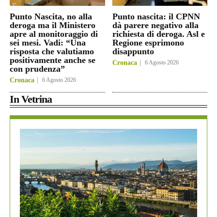
Punto Nascita, no alla
Punto nascita: il CPNN
deroga ma il Ministero
dà parere negativo alla
apre al monitoraggio di
richiesta di deroga. Asl e
sei mesi. Vadi: “Una
Regione esprimono
risposta che valutiamo
disappunto
positivamente anche se
Cronaca
6 Agosto 2026
con prudenza”
Cronaca
6 Agosto 2026
In Vetrina