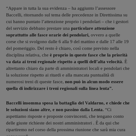
“Appare in tutta la sua evidenza – ha aggiunto l’assessore
Baccelli, ritornando sul tema delle precedenze in Direttissima su
cui hanno puntato l’attenzione proprio i pendolari – che i gestori
del servizio debbano prestare una
particolare attenzione
soprattutto alle fasce orarie dei pendolari,
ovvero a quelle
corse che si svolgono dalle 6 alla 9 del mattino e dalle 17 alle 19
del pomeriggio. Del resto è chiaro, così come previsto nella
disciplina relativa, che
è proprio in queste fasce che la priorità
va data ai treni regionale rispetto a quelli dell’alta velocità
. È
altrettanto chiaro da parte di amministratori locali e pendolari che
la soluzione rispetto ai ritardi e alla mancata puntualità di
numerosi treni di queste fasce,
non può in alcun modo essere
quella di indirizzare i treni regionali sulla linea lenta”.
Baccelli insomma sposa la battaglia del Valdarno, e chiede che
le soluzioni siano altre, e non passino dalla Lenta.
“Ci
aspettiamo risposte e proposte convincenti, che tengano conto
delle giuste richieste dei nostri amministratori . È da qui che
ripartiremo nel corso della prossima riunione che sarà mia cura