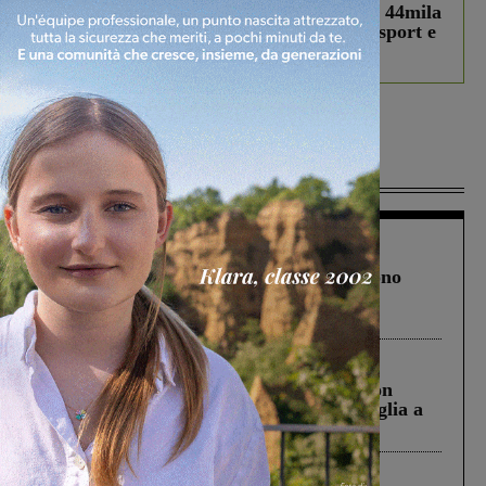
Estra Notizie agosto: Smart Cities, oltre 44mila
studenti coinvolti, torna il bando per lo sport e
debutta il podcast Estrair
Più lette
Cronaca
4 Agosto 2026
Un anno fa la strage in A1 in cui morirono
Gianni, Giulia e Franco. Lo schianto, il
processo, lo stop ai sorpassi fra tir....
Cronaca
3 Agosto 2026
Scomparso da una struttura di Castiglion
Fiorentino l’uomo che aveva ucciso la figlia a
Levane nel 2020
Cronaca
5 Agosto 2026