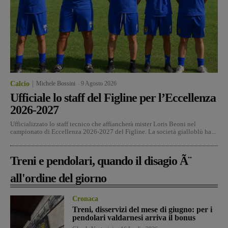
Calcio
Michele Bossini
-
9 Agosto 2026
Ufficiale lo staff del Figline per l’Eccellenza
2026-2027
Ufficializzato lo staff tecnico che affiancherà mister Loris Beoni nel
campionato di Eccellenza 2026-2027 del Figline. La società gialloblù ha...
Treni e pendolari, quando il disagio Ã¨
all'ordine del giorno
Cronaca
Treni, disservizi del mese di giugno: per i
pendolari valdarnesi arriva il bonus