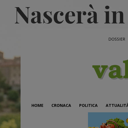
DOSSIER
HOME
CRONACA
POLITICA
ATTUALIT