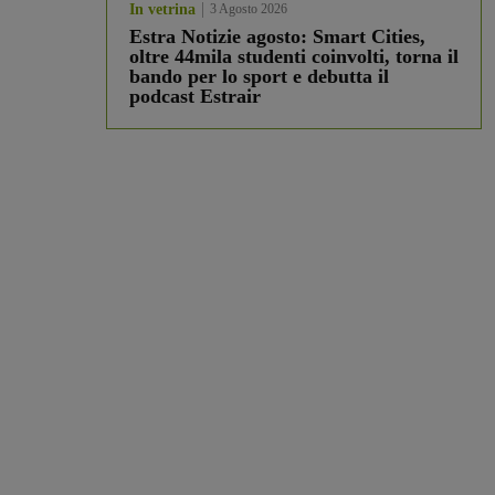
In vetrina
3 Agosto 2026
Estra Notizie agosto: Smart Cities,
oltre 44mila studenti coinvolti, torna il
bando per lo sport e debutta il
podcast Estrair