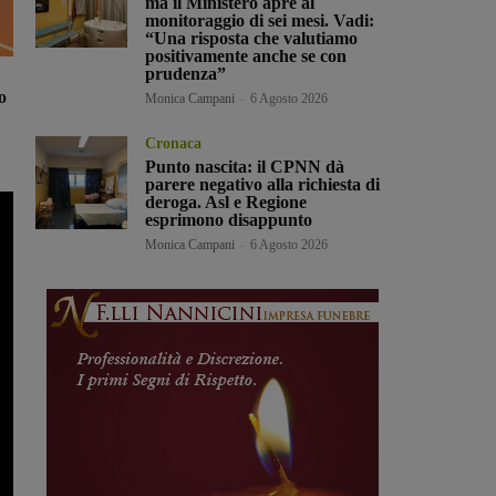
ma il Ministero apre al
monitoraggio di sei mesi. Vadi:
“Una risposta che valutiamo
positivamente anche se con
prudenza”
o
Monica Campani
-
6 Agosto 2026
Cronaca
Punto nascita: il CPNN dà
parere negativo alla richiesta di
deroga. Asl e Regione
esprimono disappunto
Monica Campani
-
6 Agosto 2026