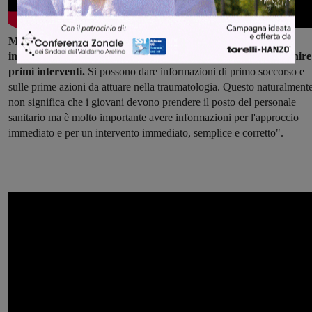
Maurizio Colica: "L'attività fisica è molto diffusa e quindi è
importante fornire nozioni perchè questi ragazzi possano fornire
primi interventi.
Si possono dare informazioni di primo soccorso e
sulle prime azioni da attuare nella traumatologia. Questo naturalment
non significa che i giovani devono prendere il posto del personale
sanitario ma è molto importante avere informazioni per l'approccio
immediato e per un intervento immediato, semplice e corretto".