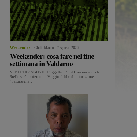
Weekender
Giulia Mauro
-
7 Agosto 2026
Weekender: cosa fare nel fine
settimana in Valdarno
VENERDÌ 7 AGOSTO Reggello- Per il Cinema sotto le
Stelle sarà proiettato a Vaggio il film d’animazione
“Tartarughe...