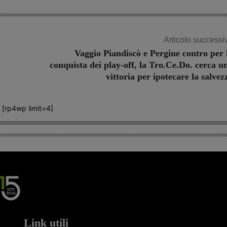
Articolo successi
Vaggio Piandiscò e Pergine contro per 
conquista dei play-off, la Tro.Ce.Do. cerca u
vittoria per ipotecare la salvez
[rp4wp limit=4]
Link utili