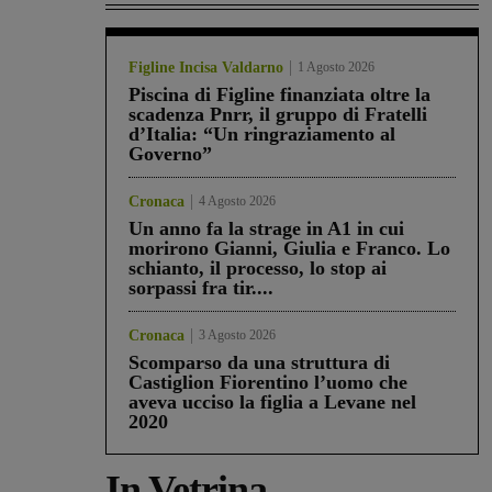
Figline Incisa Valdarno
1 Agosto 2026
Piscina di Figline finanziata oltre la
scadenza Pnrr, il gruppo di Fratelli
d’Italia: “Un ringraziamento al
Governo”
Cronaca
4 Agosto 2026
Un anno fa la strage in A1 in cui
morirono Gianni, Giulia e Franco. Lo
schianto, il processo, lo stop ai
sorpassi fra tir....
Cronaca
3 Agosto 2026
Scomparso da una struttura di
Castiglion Fiorentino l’uomo che
aveva ucciso la figlia a Levane nel
2020
In Vetrina