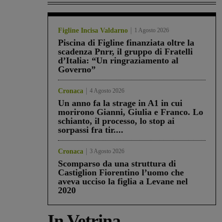
Figline Incisa Valdarno
1 Agosto 2026
Piscina di Figline finanziata oltre la
scadenza Pnrr, il gruppo di Fratelli
d’Italia: “Un ringraziamento al
Governo”
Cronaca
4 Agosto 2026
Un anno fa la strage in A1 in cui
morirono Gianni, Giulia e Franco. Lo
schianto, il processo, lo stop ai
sorpassi fra tir....
Cronaca
3 Agosto 2026
Scomparso da una struttura di
Castiglion Fiorentino l’uomo che
aveva ucciso la figlia a Levane nel
2020
In Vetrina