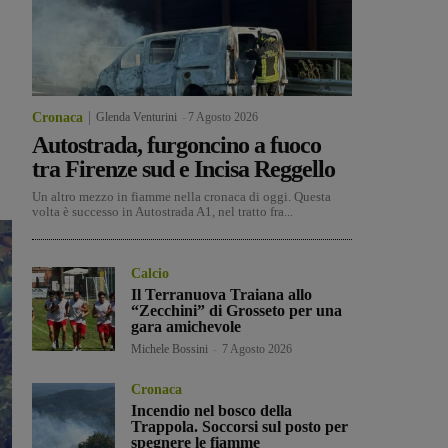
Cronaca
Glenda Venturini
-
7 Agosto 2026
Autostrada, furgoncino a fuoco
tra Firenze sud e Incisa Reggello
Un altro mezzo in fiamme nella cronaca di oggi. Questa
volta è successo in Autostrada A1, nel tratto fra...
Calcio
Il Terranuova Traiana allo
“Zecchini” di Grosseto per una
gara amichevole
Michele Bossini
-
7 Agosto 2026
Cronaca
Incendio nel bosco della
Trappola. Soccorsi sul posto per
spegnere le fiamme