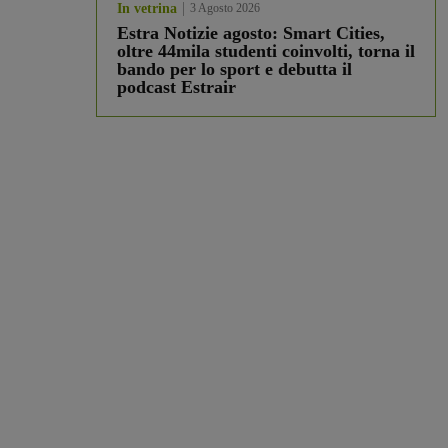
In vetrina
3 Agosto 2026
Estra Notizie agosto: Smart Cities,
oltre 44mila studenti coinvolti, torna il
bando per lo sport e debutta il
podcast Estrair