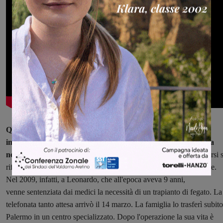
Quando Leonardo parla di una passione nata per la sua
impossibilità a giocare a calcio o a praticare altri sport e per la
necessità comunque di trascorrere
il tempo senza troppo sforzarsi s
riferisce a una grande prova che la vita lo ha costretto ad affrontare.
Nel 2009, infatti, a Leonardo, che all'epoca aveva 9 anni,
venne sentenziata dai medici la necessità di un trapianto di fegato. La
telefonata tanto attesa arrivò il 14 marzo. La famiglia lo trasferì subito
Palermo in un centro specializzato. Dopo l'operazione la sua vita è