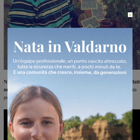
×
Non ha partecipato per il ballo o il canto,
come invece hanno fatt
molti, ma per i giochi di prestigio con le carte.
Una passione nata
per forza di cose e poi diventata parte integrante della sua vita.