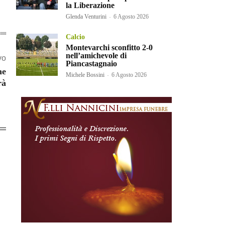
la Liberazione
Glenda Venturini
-
6 Agosto 2026
Calcio
Montevarchi sconfitto 2-0
nell’amichevole di
vo
Piancastagnaio
ne
Michele Bossini
-
6 Agosto 2026
rà