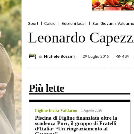
Sport
Calcio
Edizioni locali
San Giovanni Valdarn
Leonardo Capezzi
di
Michele Bossini
489
29 Luglio 2016
Più lette
Figline Incisa Valdarno
1 Agosto 2026
Piscina di Figline finanziata oltre la
scadenza Pnrr, il gruppo di Fratelli
d’Italia: “Un ringraziamento al