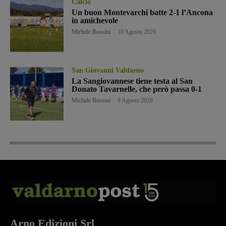
Calcio
Un buon Montevarchi batte 2-1 l’Ancona
in amichevole
Michele Bossini
-
10 Agosto 2026
San Giovanni Valdarno
La Sangiovannese tiene testa al San
Donato Tavarnelle, che però passa 0-1
Michele Bossini
-
9 Agosto 2026
Arno Edizioni Srl