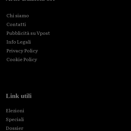
Chi siamo
Contatti
Pubblicità su Vpost
Info Legali
Privacy Policy
Cookie Policy
Html code here! Replace this with any non empty raw html
code and that's it.
Link utili
Elezioni
Speciali
Dossier