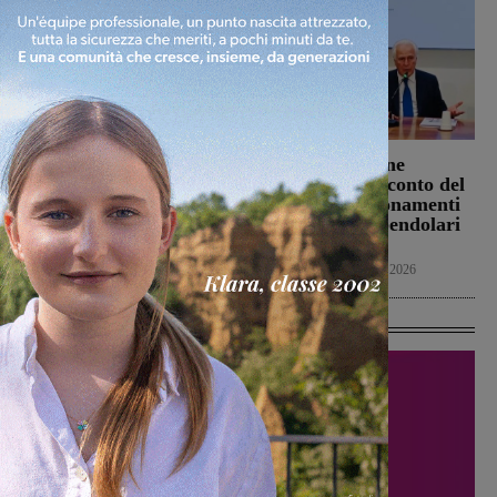
Scomparso da
Treni, la Regione
Carmignano Seano, si
annuncia uno sconto del
cerca Claudio Falsini:
50% sugli abbonamenti
per molti anni ha vissuto
di ottobre dei pendolari
a San Giovanni
toscani
Cronaca
10 Agosto 2026
Cronaca
10 Agosto 2026
Ultime Calcio