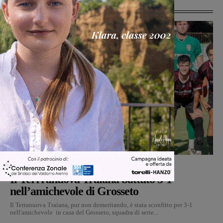
Ultime Notizie
Calcio
Michele Bossini
-
8 Agosto 2026
Il Terrranuova Traiana battuto 3-1
nell’amichevole di Grosseto
Il Terranuova Traiana, pur non demeritando, è stata sconfitto per 3-1
nell'amichevole in casa del Grosseto, squadra di serie...