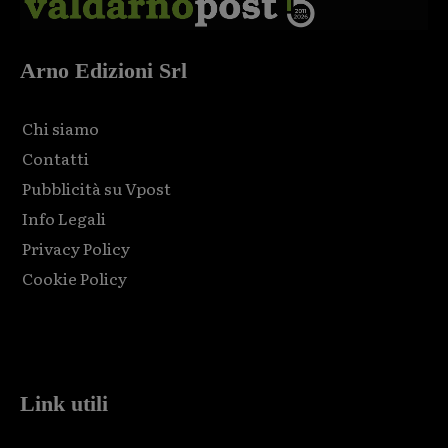
Arno Edizioni Srl
Chi siamo
Contatti
Pubblicità su Vpost
Info Legali
Privacy Policy
Cookie Policy
Html code here! Replace this with any non empty raw html
code and that's it.
Link utili