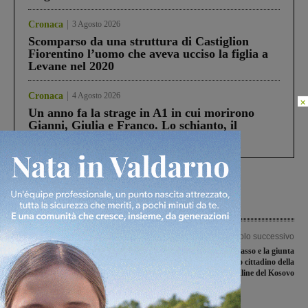
Cronaca
3 Agosto 2026
Scomparso da una struttura di Castiglion
Fiorentino l’uomo che aveva ucciso la figlia a
Levane nel 2020
Cronaca
4 Agosto 2026
×
Un anno fa la strage in A1 in cui morirono
Gianni, Giulia e Franco. Lo schianto, il
processo, lo stop ai sorpassi fra tir....
Articolo precedente
Articolo successivo
‘Educazione alla legalità economica’:
Il sindaco Grasso e la giunta
la guardia di finanza incontra gli
incontrano il primo cittadino della
studenti
città di Kline del Kosovo