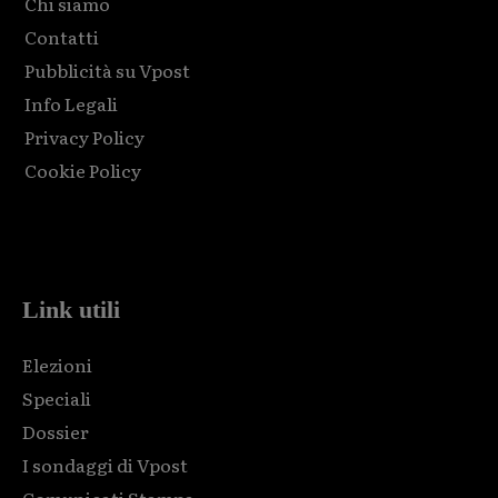
Chi siamo
Contatti
Pubblicità su Vpost
Info Legali
Privacy Policy
Cookie Policy
Html code here! Replace this with any non empty raw html
code and that's it.
Link utili
Elezioni
Speciali
Dossier
I sondaggi di Vpost