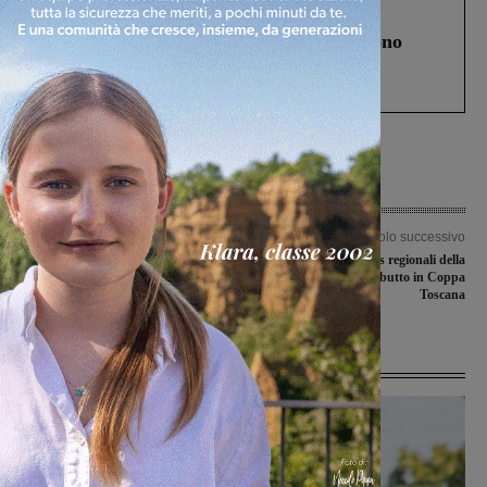
Cronaca
4 Agosto 2026
Un anno fa la strage in A1 in cui morirono
Gianni, Giulia e Franco. Lo schianto, il
processo, lo stop ai sorpassi fra tir....
Articolo precedente
Articolo successivo
Furto al Magiotti, trovato anche il
Gli junores regionali della
ricettatore. Denunciato a piede libero
Sangiovannese al debutto in Coppa
un 39enne di Assisi
Toscana
Ultime Notizie