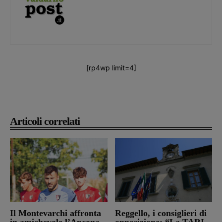
[rp4wp limit=4]
Articoli correlati
Il Montevarchi affronta
Reggello, i consiglieri di
in amichevole l’Ancona
opposizione: “La TARI