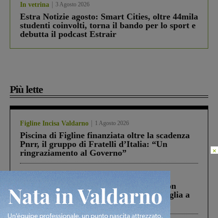
In vetrina
3 Agosto 2026
Estra Notizie agosto: Smart Cities, oltre 44mila
studenti coinvolti, torna il bando per lo sport e
debutta il podcast Estrair
Più lette
Figline Incisa Valdarno
1 Agosto 2026
Piscina di Figline finanziata oltre la scadenza
Pnrr, il gruppo di Fratelli d’Italia: “Un
×
ringraziamento al Governo”
Cronaca
3 Agosto 2026
Scomparso da una struttura di Castiglion
Fiorentino l’uomo che aveva ucciso la figlia a
Levane nel 2020