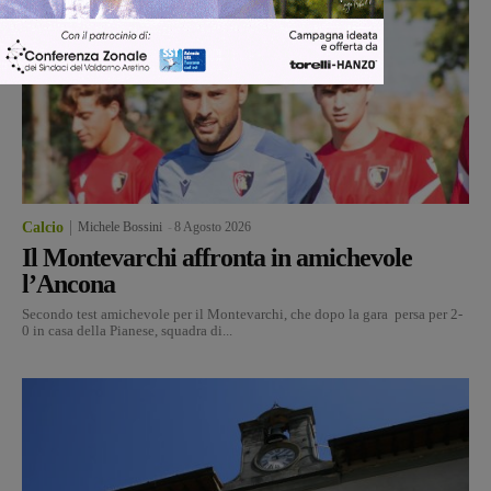
Calcio
Michele Bossini
-
8 Agosto 2026
Il Montevarchi affronta in amichevole
l’Ancona
Secondo test amichevole per il Montevarchi, che dopo la gara persa per 2-
0 in casa della Pianese, squadra di...