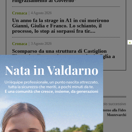
ringraziamento al Governo”
Cronaca
4 Agosto 2026
Un anno fa la strage in A1 in cui morirono
Gianni, Giulia e Franco. Lo schianto, il
processo, lo stop ai sorpassi fra tir....
×
Cronaca
3 Agosto 2026
Scomparso da una struttura di Castiglion
Fiorentino l’uomo che aveva ucciso la figlia a
Levane nel 2020
Articolo precedente
Articolo successivo
Ancora nessuna traccia del 45enne
Un doppio ritorno alla Fides
scomparso. Le ricerche continuano
Montevarchi