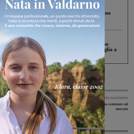
Cronaca
4 Agosto 2026
Un anno fa la strage in A1 in cui morirono
Gianni, Giulia e Franco. Lo schianto, il
processo, lo stop ai sorpassi fra tir....
Cronaca
3 Agosto 2026
Scomparso da una struttura di Castiglion
Fiorentino l’uomo che aveva ucciso la figlia a
Levane nel 2020
Articolo precedente
Articolo successivo
Nasce il Comitato del ‘no’ alla riforma
L’Atletico Levane Leona scatenato sul
costituzionale
mercato
Ultime Notizie