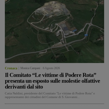
Cronaca
Monica Campani
-
6 Agosto 2026
Il Comitato “Le vittime di Podere Rota”
presenta un esposto sulle molestie olfattive
derivanti dal sito
Catia Naldini, presidente del Comitato "Le vittime di Podere Rota" e
rappresentante dei cittadini del Comune di S. Giovanni...