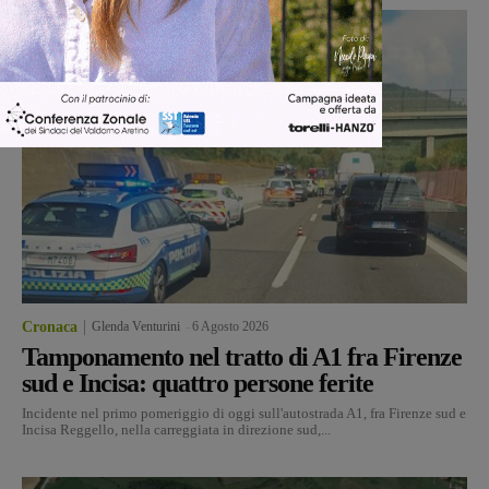
Cronaca
Glenda Venturini
-
6 Agosto 2026
Tamponamento nel tratto di A1 fra Firenze
sud e Incisa: quattro persone ferite
Incidente nel primo pomeriggio di oggi sull'autostrada A1, fra Firenze sud e
Incisa Reggello, nella carreggiata in direzione sud,...