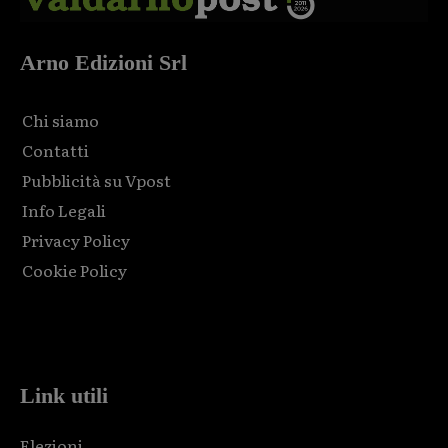
Arno Edizioni Srl
Chi siamo
Contatti
Pubblicità su Vpost
Info Legali
Privacy Policy
Cookie Policy
Html code here! Replace this with any non empty raw html
code and that's it.
Link utili
Elezioni