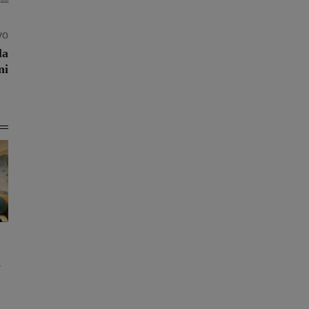
vo
la
ni
a