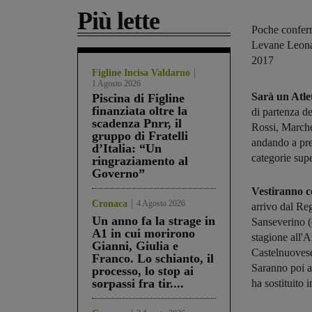
Più lette
Poche conferm
Levane Leona 
2017
Figline Incisa Valdarno
1 Agosto 2026
Sarà un Atle
Piscina di Figline
finanziata oltre la
di partenza de
scadenza Pnrr, il
Rossi, Marche
gruppo di Fratelli
andando a pren
d’Italia: “Un
categorie supe
ringraziamento al
Governo”
Vestiranno co
Cronaca
4 Agosto 2026
arrivo dal Re
Un anno fa la strage in
Sanseverino (
A1 in cui morirono
stagione all'A
Gianni, Giulia e
Castelnuovese
Franco. Lo schianto, il
Saranno poi a
processo, lo stop ai
sorpassi fra tir....
ha sostituito