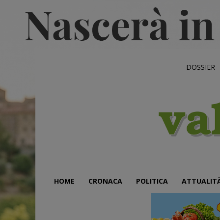
DOSSIER
HOME
CRONACA
POLITICA
ATTUALIT