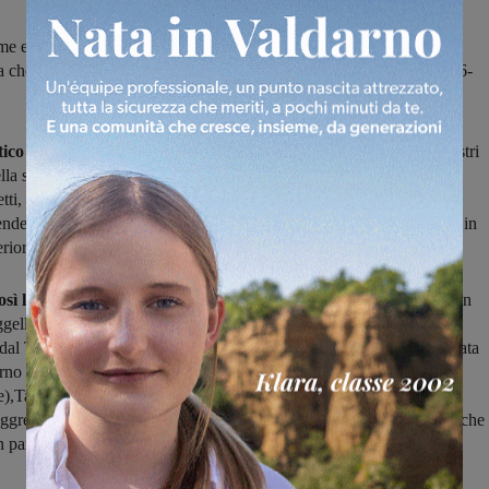
e e tante facce nuove (a cominciare dell’allenatore) nell’Atletico
che affronterà il campionato di Prima categoria nella stagione 2016-
tico Levane Leona molto rinnovato
quello che si presenterà ai nastri
lla stagione 2016-2017: sono rimasti infatti solo Lotti, Lazzerini,
tti, Foggi e Valorosi, il che ha obbligato a operare
molti acquisti,
dere, quando è stato possibile, giocatori con alla spalle esperienze in
riori.
sì la casacca del sodalizio levanese
Brandi (dal Laterina), Secci (in
ggello), Brocci (ex Pontassieve), Marra (lo scorso anno ad Ambra),
dal Terranuova Traiana) , Kebe (ex Sangiustinese), Arcioni (la passata
rno Laterina), Senesi (da Bucine), Bighellini (in arrivo dalla
),Tarchi (ex Montevarchi), Parisi (dalla Chiantigiana) e Keyta.
ggregati al gruppo, guidato
dal nuovo allenatore Simone Sereni
(che
 in panchina
Marco Becattini
) alcuni ragazzi della squadra juniores.