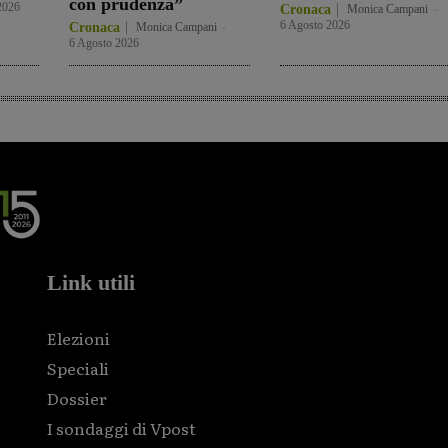
con prudenza”
2026
Cronaca
Monica Campani
-
6 Agosto 2026
Cronaca
Monica Campani
-
6 Agosto 2026
Link utili
Elezioni
Speciali
Dossier
I sondaggi di Vpost