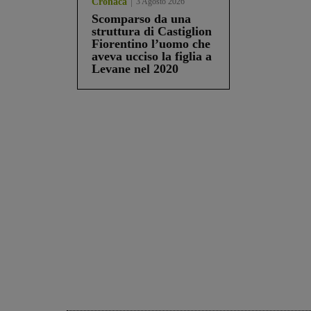
Cronaca
3 Agosto 2026
Scomparso da una
struttura di Castiglion
Fiorentino l’uomo che
aveva ucciso la figlia a
Levane nel 2020
Share