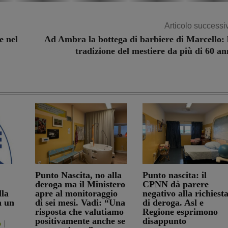
Articolo successi
e nel
Ad Ambra la bottega di barbiere di Marcello: 
tradizione del mestiere da più di 60 an
Punto Nascita, no alla
Punto nascita: il
deroga ma il Ministero
CPNN dà parere
lla
apre al monitoraggio
negativo alla richiest
a un
di sei mesi. Vadi: “Una
di deroga. Asl e
risposta che valutiamo
Regione esprimono
positivamente anche se
disappunto
o