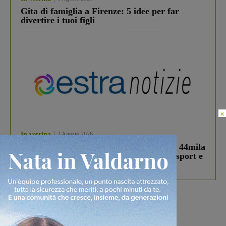
Gita di famiglia a Firenze: 5 idee per far
divertire i tuoi figli
×
In vetrina
3 Agosto 2026
Estra Notizie agosto: Smart Cities, oltre 44mila
studenti coinvolti, torna il bando per lo sport e
debutta il podcast Estrair
Più lette