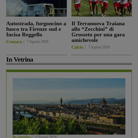
Autostrada, furgoncino a
Il Terranuova Traiana
fuoco tra Firenze sud e
allo “Zecchini” di
Incisa Reggello
Grosseto per una gara
amichevole
Cronaca
7 Agosto 2026
Calcio
7 Agosto 2026
In Vetrina
In vetrina
6 Agosto 2026