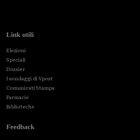
Html code here! Replace this with any non empty raw html
code and that's it.
Link utili
Elezioni
Speciali
Dossier
I sondaggi di Vpost
Comunicati Stampa
Farmacie
Biblioteche
Feedback