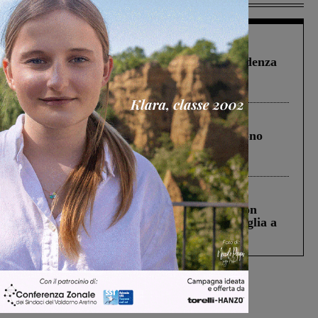
Figline Incisa Valdarno
1 Agosto 2026
Piscina di Figline finanziata oltre la scadenza
Pnrr, il gruppo di Fratelli d’Italia: “Un
ringraziamento al Governo”
Cronaca
4 Agosto 2026
Un anno fa la strage in A1 in cui morirono
Gianni, Giulia e Franco. Lo schianto, il
processo, lo stop ai sorpassi fra tir....
Cronaca
3 Agosto 2026
Scomparso da una struttura di Castiglion
Fiorentino l’uomo che aveva ucciso la figlia a
Levane nel 2020