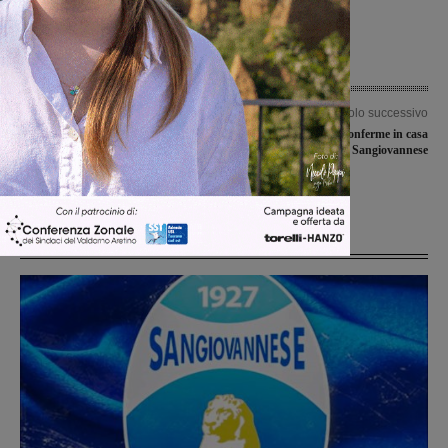
Articolo precedente
Articolo successivo
Variante SR69: aperto il viadotto
Prime conferme in casa
Poggilupi. Problemi in via di
Sangiovannese
risoluzione per l’ultimo tratto in via
Urbinese
Ultime Notizie