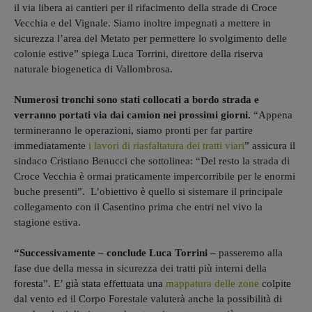
il via libera ai cantieri per il rifacimento della strade di Croce
Vecchia e del Vignale. Siamo inoltre impegnati a mettere in
sicurezza l’area del Metato per permettere lo svolgimento delle
colonie estive” spiega Luca Torrini, direttore della riserva
naturale biogenetica di Vallombrosa.
Numerosi tronchi sono stati collocati a bordo strada e
verranno portati via dai camion nei prossimi giorni.
“Appena
termineranno le operazioni, siamo pronti per far partire
immediatamente
i lavori di riasfaltatura dei tratti viari
” assicura il
sindaco Cristiano Benucci che sottolinea: “Del resto la strada di
Croce Vecchia è ormai praticamente impercorribile per le enormi
buche presenti”. L’obiettivo è quello si sistemare il principale
collegamento con il Casentino prima che entri nel vivo la
stagione estiva.
“Successivamente – conclude Luca Torrini –
passeremo alla
fase due della messa in sicurezza dei tratti più interni della
foresta”. E’ già stata effettuata una
mappatura delle zone
colpite
dal vento ed il Corpo Forestale valuterà anche la possibilità di