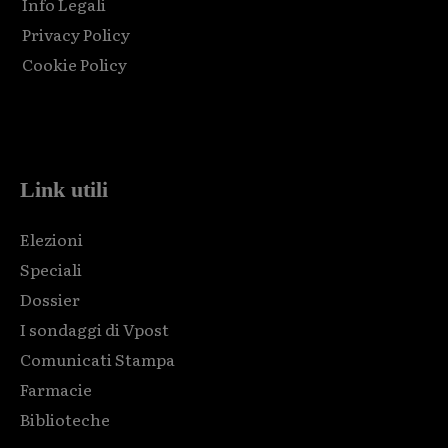
Info Legali
Privacy Policy
Cookie Policy
Html code here! Replace this with any non empty raw html
code and that's it.
Link utili
Elezioni
Speciali
Dossier
I sondaggi di Vpost
Comunicati Stampa
Farmacie
Biblioteche