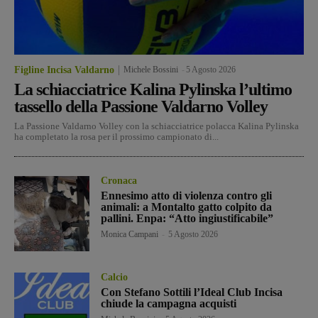
Figline Incisa Valdarno
Michele Bossini
-
5 Agosto 2026
La schiacciatrice Kalina Pylinska l’ultimo
tassello della Passione Valdarno Volley
La Passione Valdarno Volley con la schiacciatrice polacca Kalina Pylinska
ha completato la rosa per il prossimo campionato di...
Cronaca
Ennesimo atto di violenza contro gli
animali: a Montalto gatto colpito da
pallini. Enpa: “Atto ingiustificabile”
Monica Campani
-
5 Agosto 2026
Calcio
Con Stefano Sottili l’Ideal Club Incisa
chiude la campagna acquisti