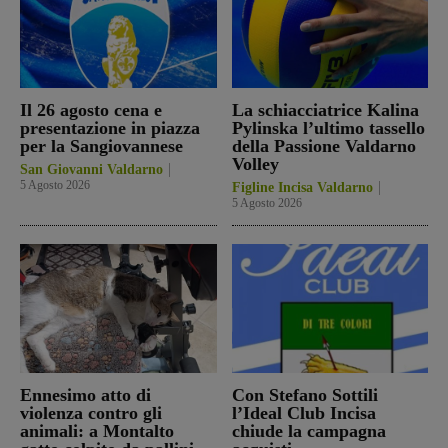
Il 26 agosto cena e
La schiacciatrice Kalina
presentazione in piazza
Pylinska l’ultimo tassello
per la Sangiovannese
della Passione Valdarno
Volley
San Giovanni Valdarno
5 Agosto 2026
Figline Incisa Valdarno
5 Agosto 2026
Ennesimo atto di
Con Stefano Sottili
violenza contro gli
l’Ideal Club Incisa
animali: a Montalto
chiude la campagna