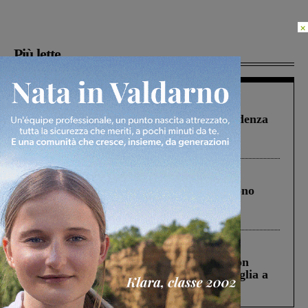
×
Più lette
Figline Incisa Valdarno
1 Agosto 2026
Piscina di Figline finanziata oltre la scadenza
Pnrr, il gruppo di Fratelli d’Italia: “Un
ringraziamento al Governo”
Cronaca
4 Agosto 2026
Un anno fa la strage in A1 in cui morirono
Gianni, Giulia e Franco. Lo schianto, il
processo, lo stop ai sorpassi fra tir....
Cronaca
3 Agosto 2026
Scomparso da una struttura di Castiglion
Fiorentino l’uomo che aveva ucciso la figlia a
Levane nel 2020