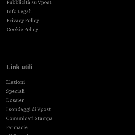
Pubblicità su Vpost
Info Legali
Privacy Policy
Cookie Policy
Html code here! Replace this with any non empty raw html
code and that's it.
Link utili
Elezioni
Speciali
Dossier
I sondaggi di Vpost
Comunicati Stampa
Farmacie