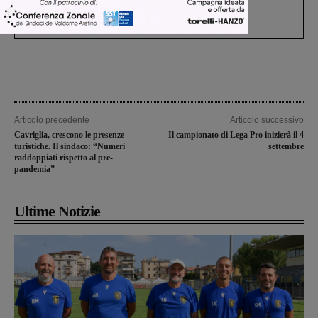
Gianni, Giulia e Franco. Lo schianto, il
processo, lo stop ai sorpassi fra tir....
Articolo precedente
Articolo successivo
Cavriglia, crescono le presenze
Il campionato di Lega Pro inizierà il 4
turistiche. Il sindaco: “Numeri
settembre
raddoppiati rispetto al pre-
pandemia”
Ultime Notizie