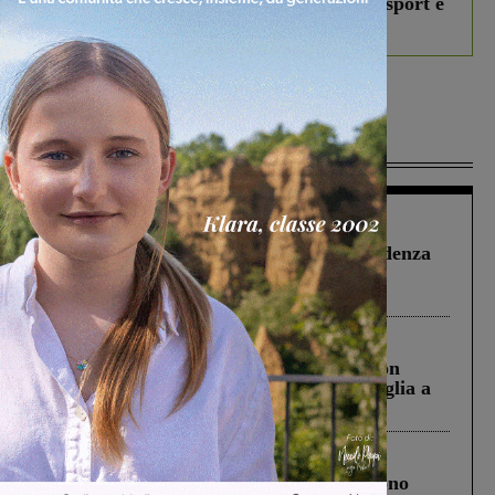
studenti coinvolti, torna il bando per lo sport e
debutta il podcast Estrair
Più lette
Figline Incisa Valdarno
1 Agosto 2026
Piscina di Figline finanziata oltre la scadenza
Pnrr, il gruppo di Fratelli d’Italia: “Un
ringraziamento al Governo”
Cronaca
3 Agosto 2026
Scomparso da una struttura di Castiglion
Fiorentino l’uomo che aveva ucciso la figlia a
Levane nel 2020
Cronaca
4 Agosto 2026
Un anno fa la strage in A1 in cui morirono