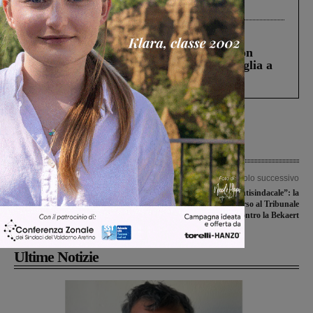
processo, lo stop ai sorpassi fra tir....
Cronaca
3 Agosto 2026
Scomparso da una struttura di Castiglion
Fiorentino l’uomo che aveva ucciso la figlia a
Levane nel 2020
Articolo precedente
Articolo successivo
La Futsal Sangiovannese a San’Agata
“Comportamento antisindacale”: la
in una partita che potrebbe anche
Fiom Cgil fa ricorso al Tribunale
valere una stagione
contro la Bekaert
Ultime Notizie