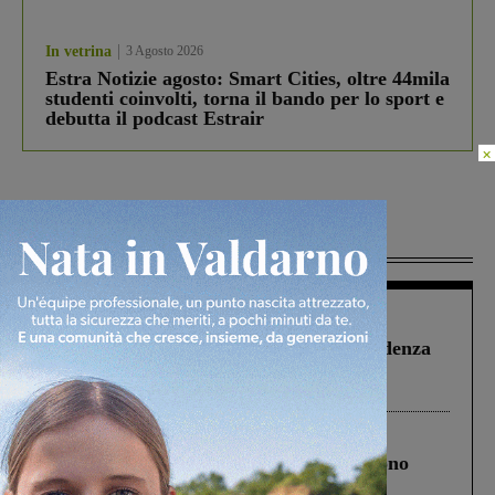
In vetrina
3 Agosto 2026
Estra Notizie agosto: Smart Cities, oltre 44mila
studenti coinvolti, torna il bando per lo sport e
debutta il podcast Estrair
×
Più lette
Figline Incisa Valdarno
1 Agosto 2026
Piscina di Figline finanziata oltre la scadenza
Pnrr, il gruppo di Fratelli d’Italia: “Un
ringraziamento al Governo”
Cronaca
4 Agosto 2026
Un anno fa la strage in A1 in cui morirono
Gianni, Giulia e Franco. Lo schianto, il