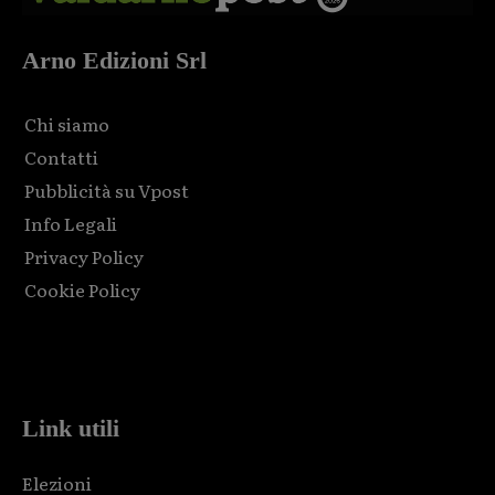
Arno Edizioni Srl
Chi siamo
Contatti
Pubblicità su Vpost
Info Legali
Privacy Policy
Cookie Policy
Html code here! Replace this with any non empty raw html
code and that's it.
Link utili
Elezioni