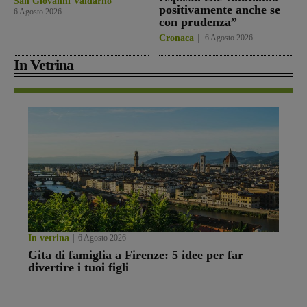
San Giovanni Valdarno
positivamente anche se
6 Agosto 2026
con prudenza”
Cronaca
6 Agosto 2026
In Vetrina
In vetrina
6 Agosto 2026
Gita di famiglia a Firenze: 5 idee per far
divertire i tuoi figli