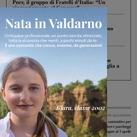
Pnrr, il gruppo di Fratelli d’Italia: “Un
ringraziamento al Governo”
Cronaca
4 Agosto 2026
Un anno fa la strage in A1 in cui morirono
Gianni, Giulia e Franco. Lo schianto, il
processo, lo stop ai sorpassi fra tir....
Cronaca
3 Agosto 2026
Scomparso da una struttura di Castiglion
Fiorentino l’uomo che aveva ucciso la figlia a
Levane nel 2020
Articolo precedente
Articolo successivo
Covid-19, arrivate in Valdarno le
Covid-19, misure contenitive per
mascherine certificate da consegnare
giardini, cimiteri e parcheggi
all’ospedale della Gruccia
prorogate al 3 aprile