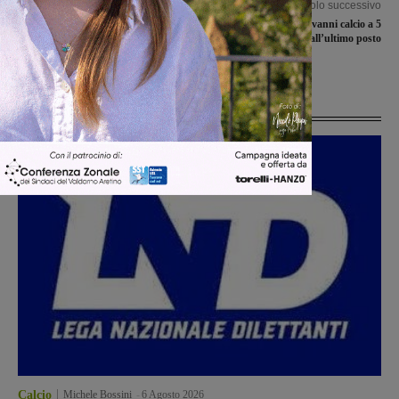
Articolo precedente
Articolo successivo
Il sangiovannese Riccardo Imperiosi
Le ragazze del San Giovanni calcio a 5
entra nella Commissione Affari
scivolano all’ultimo posto
europei e cooperazione
Ultime Notizie
Calcio
Michele Bossini
-
6 Agosto 2026