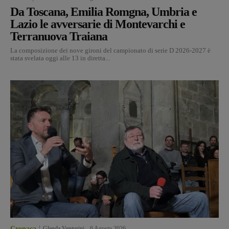
Da Toscana, Emilia Romgna, Umbria e
Lazio le avversarie di Montevarchi e
Terranuova Traiana
La composizione dei nove gironi del campionato di serie D 2026-2027 è
stata svelata oggi alle 13 in diretta...
Cronaca
Glenda Venturini
-
6 Agosto 2026