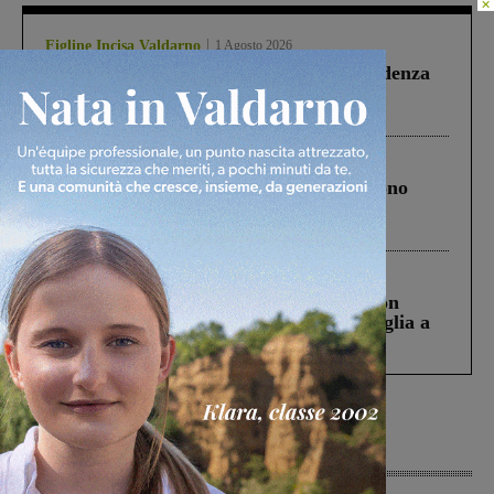
×
Figline Incisa Valdarno
1 Agosto 2026
Piscina di Figline finanziata oltre la scadenza
Pnrr, il gruppo di Fratelli d’Italia: “Un
ringraziamento al Governo”
Cronaca
4 Agosto 2026
Un anno fa la strage in A1 in cui morirono
Gianni, Giulia e Franco. Lo schianto, il
processo, lo stop ai sorpassi fra tir....
Cronaca
3 Agosto 2026
Scomparso da una struttura di Castiglion
Fiorentino l’uomo che aveva ucciso la figlia a
Levane nel 2020