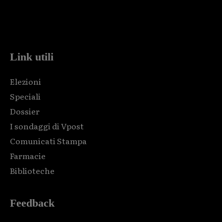
Html code here! Replace this with any non empty raw html
code and that's it.
Link utili
Elezioni
Speciali
Dossier
I sondaggi di Vpost
Comunicati Stampa
Farmacie
Biblioteche
Feedback