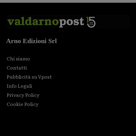
Arno Edizioni Srl
Chi siamo
Contatti
Pubblicità su Vpost
Info Legali
Privacy Policy
Cookie Policy
Html code here! Replace this with any non empty raw html
code and that's it.