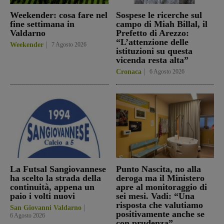
Weekender: cosa fare nel
Sospese le ricerche sul
fine settimana in
campo di Miah Billal, il
Valdarno
Prefetto di Arezzo:
“L’attenzione delle
Weekender
7 Agosto 2026
istituzioni su questa
vicenda resta alta”
Cronaca
6 Agosto 2026
La Futsal Sangiovannese
Punto Nascita, no alla
ha scelto la strada della
deroga ma il Ministero
continuità, appena un
apre al monitoraggio di
paio i volti nuovi
sei mesi. Vadi: “Una
risposta che valutiamo
San Giovanni Valdarno
positivamente anche se
6 Agosto 2026
con prudenza”