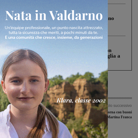
Cronaca
4 Agosto 2026
Un anno fa la strage in A1 in cui morirono
Gianni, Giulia e Franco. Lo schianto, il
processo, lo stop ai sorpassi fra tir....
Cronaca
3 Agosto 2026
Scomparso da una struttura di Castiglion
Fiorentino l’uomo che aveva ucciso la figlia a
Levane nel 2020
Articolo precedente
Articolo successivo
In attesa del Pd, “Laboratorio
Il Judo Incisa torna con buoni
Politico-Sinistra Unita” annuncia il
risultati da Martina Franca
suo candidato sindaco: è Samuele
Staderini