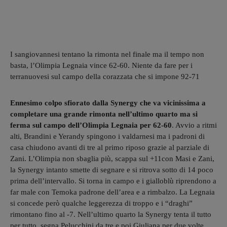
I sangiovannesi tentano la rimonta nel finale ma il tempo non
basta, l’Olimpia Legnaia vince 62-60. Niente da fare per i
terranuovesi sul campo della corazzata che si impone 92-71
Ennesimo colpo sfiorato dalla Synergy che va vicinissima a
completare una grande rimonta nell’ultimo quarto ma si
ferma sul campo dell’Olimpia Legnaia per 62-60
. Avvio a ritmi
alti, Brandini e Yerandy spingono i valdarnesi ma i padroni di
casa chiudono avanti di tre al primo riposo grazie al parziale di
Zani. L’Olimpia non sbaglia più, scappa sul +11con Masi e Zani,
la Synergy intanto smette di segnare e si ritrova sotto di 14 poco
prima dell’intervallo. Si torna in campo e i gialloblù riprendono a
far male con Temoka padrone dell’area e a rimbalzo. La Legnaia
si concede però qualche leggerezza di troppo e i “draghi”
rimontano fino al -7. Nell’ultimo quarto la Synergy tenta il tutto
per tutto, segna Pelucchini da tre e poi Giuliana per due volte.