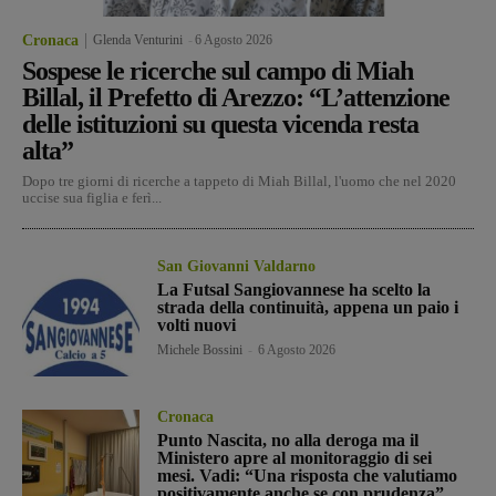
Cronaca
Glenda Venturini
-
6 Agosto 2026
Sospese le ricerche sul campo di Miah
Billal, il Prefetto di Arezzo: “L’attenzione
delle istituzioni su questa vicenda resta
alta”
Dopo tre giorni di ricerche a tappeto di Miah Billal, l'uomo che nel 2020
uccise sua figlia e ferì...
San Giovanni Valdarno
La Futsal Sangiovannese ha scelto la
strada della continuità, appena un paio i
volti nuovi
Michele Bossini
-
6 Agosto 2026
Cronaca
Punto Nascita, no alla deroga ma il
Ministero apre al monitoraggio di sei
mesi. Vadi: “Una risposta che valutiamo
positivamente anche se con prudenza”