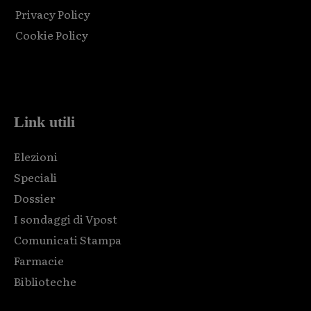
Privacy Policy
Cookie Policy
Html code here! Replace this with any non empty raw html
code and that's it.
Link utili
Elezioni
Speciali
Dossier
I sondaggi di Vpost
Comunicati Stampa
Farmacie
Biblioteche