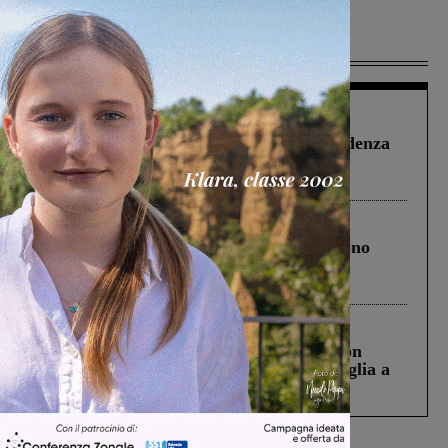
Più lette
Figline Incisa Valdarno
1 Agosto 2026
Piscina di Figline finanziata oltre la scadenza
Pnrr, il gruppo di Fratelli d’Italia: “Un
ringraziamento al Governo”
Cronaca
4 Agosto 2026
Un anno fa la strage in A1 in cui morirono
Gianni, Giulia e Franco. Lo schianto, il
processo, lo stop ai sorpassi fra tir....
Cronaca
3 Agosto 2026
Scomparso da una struttura di Castiglion
Fiorentino l’uomo che aveva ucciso la figlia a
Levane nel 2020