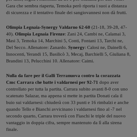
Gara che sembra riaperta, Temoka però riporta i suoi a distanza
di sicurezza e il tentativo finale dei sangiovannesi non dà frutti.
Olimpia Legnaia-Synergy Valdarno 62-60
(21-18, 39-28, 47-
40).
Olimpia Legnaia Firenze
: Zani 24, Cambi ne, Calamai 3,
Masi 3, Temoka 14, Marchini 5, Conti, Fontani 13, Tarchi ne,
Del Secco. Allenatore: Zanardo.
Synergy
: Calosi ne, Dainelli 6,
Innocenti, Yerandi 15, Basilicò 3, Mecaj, Barchielli 5, Giuliana 8,
Brandini 13, Pelucchini 10. Allenatore: Caimi.
Nulla da fare per il Galli Terranuova contro la corazzata
Cmc Carrara che batte i valdarnesi per 92-71
dopo aver
controllato per tutta la partita. Carrara subito avanti 8-0 con uno
scatenato Salazar, ma appena si mette in partita Donati cala il
buio sui valdarnesi: chiuderà con 33 punti e 16 rimbalzi e anche
quando Tello e Bianchi avvicinano i valdarnesi fino al -7 nel
secondo quarto, Carrara troverà con Fiaschi le triple del nuovo
vantaggio in doppia cifra, sempre mantenuto da lì alla sirena
finale.