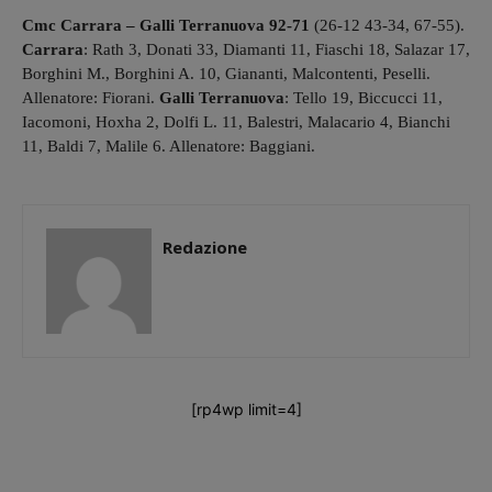
Cmc Carrara – Galli Terranuova 92-71
(26-12 43-34, 67-55).
Carrara
: Rath 3, Donati 33, Diamanti 11, Fiaschi 18, Salazar 17,
Borghini M., Borghini A. 10, Giananti, Malcontenti, Peselli.
Allenatore: Fiorani.
Galli
Terranuova
: Tello 19, Biccucci 11,
Iacomoni, Hoxha 2, Dolfi L. 11, Balestri, Malacario 4, Bianchi
11, Baldi 7, Malile 6. Allenatore: Baggiani.
Redazione
[rp4wp limit=4]