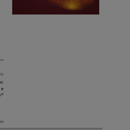
vo
o:
 e
e”