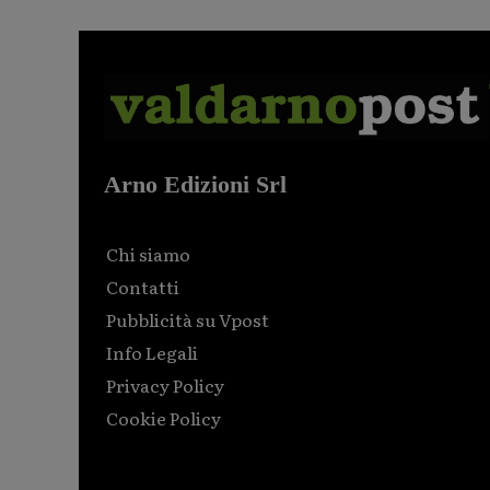
Arno Edizioni Srl
Chi siamo
Contatti
Pubblicità su Vpost
Info Legali
Privacy Policy
Cookie Policy
Html code here! Replace this with any non empty raw
html code and that's it.