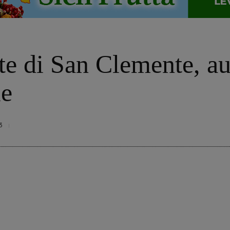
te di San Clemente, aut
le
3