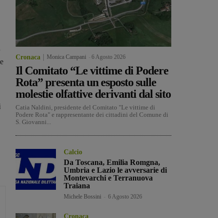
Cronaca
Monica Campani
-
6 Agosto 2026
ne
Il Comitato “Le vittime di Podere
Rota” presenta un esposto sulle
molestie olfattive derivanti dal sito
i
Catia Naldini, presidente del Comitato "Le vittime di
Podere Rota" e rappresentante dei cittadini del Comune di
S. Giovanni...
Calcio
Da Toscana, Emilia Romgna,
Umbria e Lazio le avversarie di
Montevarchi e Terranuova
Traiana
Michele Bossini
-
6 Agosto 2026
Cronaca