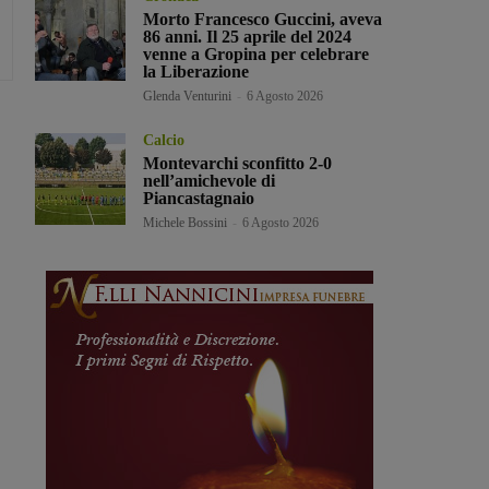
Morto Francesco Guccini, aveva
86 anni. Il 25 aprile del 2024
venne a Gropina per celebrare
la Liberazione
Glenda Venturini
-
6 Agosto 2026
Calcio
Montevarchi sconfitto 2-0
nell’amichevole di
Piancastagnaio
Michele Bossini
-
6 Agosto 2026