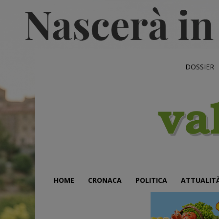
DOSSIER
HOME
CRONACA
POLITICA
ATTUALIT