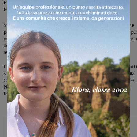
Figline, la Croce Rossa di Incisa e Rignano e la Misericordia di
Pontassieve
Si è capottata mentre percorreva la Regionale 69, nel tratto che
porta verso Pontassieve
, all'altezza dell'abitato di San Clemente, per
motivi ancora da ricostruire. L'auto, una Fiat Panda, è finita al margi
della strada. Non ci sarebbero altri veicoli coinvolti nell'incidente,
avvenuto intorno alle 20 questa sera.
Per portare i soccorsi agli occupanti del mezzo, sono intervenuti 
sanitari del 118 con ambulanze
della Misericordia di Figline, della
Croce Rossa di Incisa e Rignano e della Misericordia di Pontassieve.
Non sono disponibili informazioni più precise sulle condizioni dei
feriti, che non sarebbero comunque gravi.
Glenda Venturini