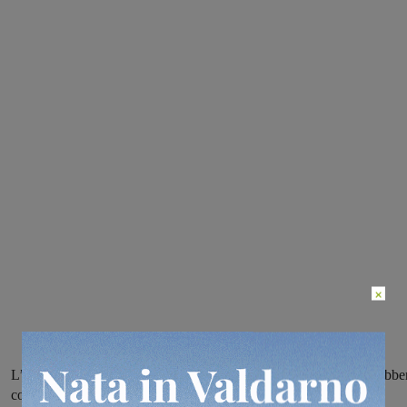
×
L’incidente è avvenuto poco prima delle 20 questa sera. Non sarebbe
coinvolti altri mezzi. Sul posto i soccorritori della Misericordia di