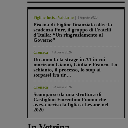
Figline Incisa Valdarno
1 Agosto 2026
Piscina di Figline finanziata oltre la
scadenza Pnrr, il gruppo di Fratelli
d’Italia: “Un ringraziamento al
Governo”
Cronaca
4 Agosto 2026
Un anno fa la strage in A1 in cui
morirono Gianni, Giulia e Franco. Lo
schianto, il processo, lo stop ai
sorpassi fra tir....
Cronaca
3 Agosto 2026
Scomparso da una struttura di
Castiglion Fiorentino l’uomo che
aveva ucciso la figlia a Levane nel
2020
In Vetrina