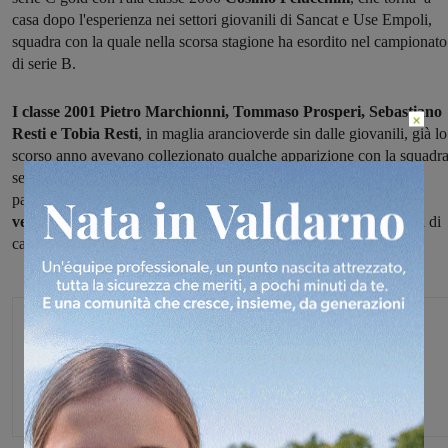
casa dopo l'esperienza nei settori giovanili di Sancat e Use Empoli,
squadra con la quale nella scorsa stagione ha esordito nel campionato
di serie B.
I classe 2001
Pietro Marchionni, Tommaso Prosperi, Sebastiano
×
Resti e Tobia Resti
, in maglia arancioverde sin dalle giovanili, già lo
scorso anno avevano collezionato qualche apparizione con la squadr
senior e accumulato esperienza. Nella prossima stagione
parteciperanno al campionato under 20, ma l'intento è quello di
vederli ulteriormente crescere,
dando loro maggiori opportunità di
calcare il paquet in C gold.
Michele Bossini