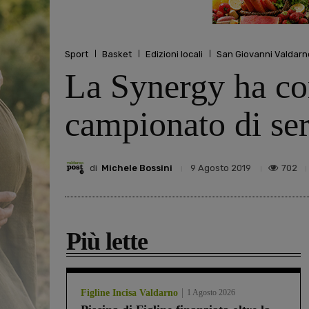
Sport
Basket
Edizioni locali
San Giovanni Valdarn
La Synergy ha com
campionato di ser
di
Michele Bossini
702
9 Agosto 2019
Più lette
Figline Incisa Valdarno
1 Agosto 2026