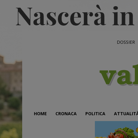
DOSSIER
HOME
CRONACA
POLITICA
ATTUALIT