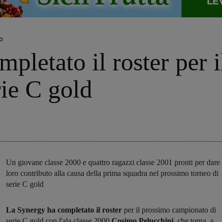
o
pletato il roster per 
ie C gold
Un giovane classe 2000 e quattro ragazzi classe 2001 pronti per dare 
loro contributo alla causa della prima squadra nel prossimo torneo di
serie C gold
La Synergy ha completato il roster
per il prossimo campionato di
serie C gold con l'ala classe 2000
Cosimo Pelucchini
, che torna a