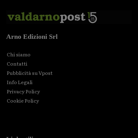
Arno Edizioni Srl
Chi siamo
Contatti
Pubblicità su Vpost
Info Legali
Privacy Policy
Cookie Policy
Html code here! Replace this with any non empty raw html
code and that's it.