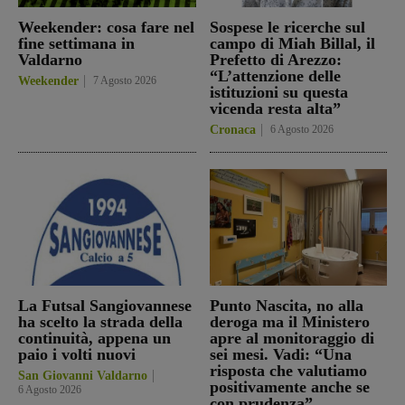
Weekender: cosa fare nel
Sospese le ricerche sul
fine settimana in
campo di Miah Billal, il
Valdarno
Prefetto di Arezzo:
“L’attenzione delle
Weekender
7 Agosto 2026
istituzioni su questa
vicenda resta alta”
Cronaca
6 Agosto 2026
La Futsal Sangiovannese
Punto Nascita, no alla
ha scelto la strada della
deroga ma il Ministero
continuità, appena un
apre al monitoraggio di
paio i volti nuovi
sei mesi. Vadi: “Una
risposta che valutiamo
San Giovanni Valdarno
positivamente anche se
6 Agosto 2026
con prudenza”