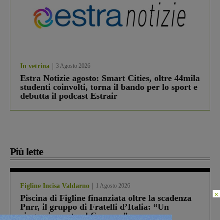
In vetrina
3 Agosto 2026
Estra Notizie agosto: Smart Cities, oltre 44mila
studenti coinvolti, torna il bando per lo sport e
debutta il podcast Estrair
Più lette
Figline Incisa Valdarno
1 Agosto 2026
×
Piscina di Figline finanziata oltre la scadenza
Pnrr, il gruppo di Fratelli d’Italia: “Un
ringraziamento al Governo”