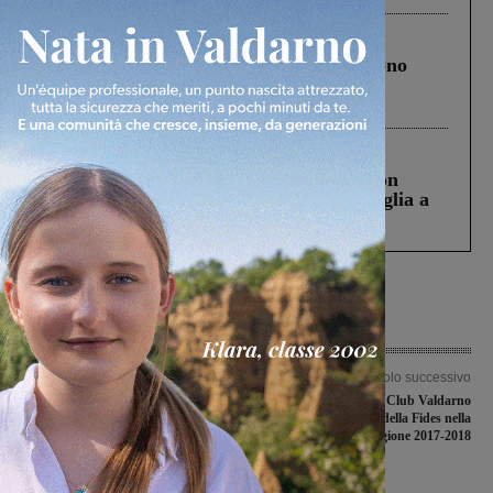
Cronaca
4 Agosto 2026
Un anno fa la strage in A1 in cui morirono
Gianni, Giulia e Franco. Lo schianto, il
processo, lo stop ai sorpassi fra tir....
Cronaca
3 Agosto 2026
Scomparso da una struttura di Castiglion
Fiorentino l’uomo che aveva ucciso la figlia a
Levane nel 2020
Articolo precedente
Articolo successivo
Il turno infrasettimanale sorride al
Il Panathlon Club Valdarno
Valdarno Football Club, sconfitte
ripercorre le gesta della Fides nella
Rignanese e Bucinese
stagione 2017-2018