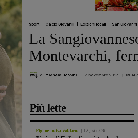
Sport
Calcio Giovanili
Edizioni locali
San Giovanni
La Sangiovannese 
Montevarchi, fer
di
Michele Bossini
40
3 Novembre 2019
Più lette
Figline Incisa Valdarno
1 Agosto 2026