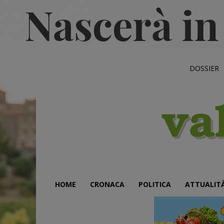
DOSSIER
HOME
CRONACA
POLITICA
ATTUALIT