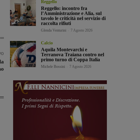
Reggello
Reggello: incontro fra
l’Amministrazione e Alia, sul
tavolo le criticità nel servizio di
raccolta rifiuti
Glenda Venturini
-
7 Agosto 2026
Calcio
Aquila Montevarchi e
vo
Terranova Traiana contro nel
primo turno di Coppa Italia
da
Michele Bossini
-
7 Agosto 2026
no