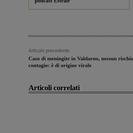
podcast Estrair
Articolo precedente
Caso di meningite in Valdarno, nessun rischio
contagio: è di origine virale
Articoli correlati