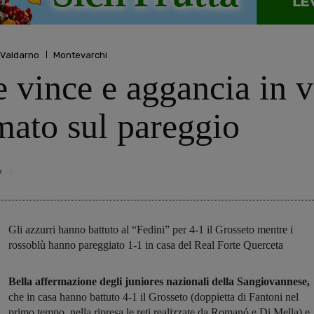
 Valdarno
Montevarchi
vince e aggancia in ve
mato sul pareggio
6
Gli azzurri hanno battuto al “Fedini” per 4-1 il Grosseto mentre i
rossoblù hanno pareggiato 1-1 in casa del Real Forte Querceta
Bella affermazione degli juniores nazionali della Sangiovannese,
che in casa hanno battuto 4-1 il Grosseto (doppietta di Fantoni nel
primo tempo, nella ripresa le reti realizzate da Romanó e Di Mella) e