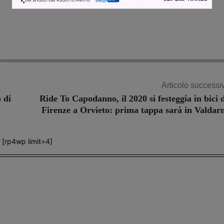
Articolo successi
 di
Ride To Capodanno, il 2020 si festeggia in bici 
Firenze a Orvieto: prima tappa sarà in Valdar
[rp4wp limit=4]