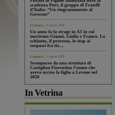
Piscina di Figline finanziata oltre la
scadenza Pnrr, il gruppo di Fratelli
d’Italia: “Un ringraziamento al
Governo”
Cronaca
4 Agosto 2026
Un anno fa la strage in A1 in cui
morirono Gianni, Giulia e Franco. Lo
schianto, il processo, lo stop ai
sorpassi fra tir....
Cronaca
3 Agosto 2026
Scomparso da una struttura di
Castiglion Fiorentino l’uomo che
aveva ucciso la figlia a Levane nel
2020
In Vetrina