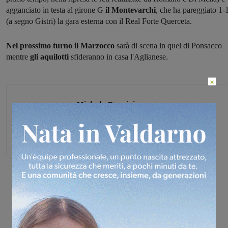
agganciato in testa al girone G
il Montevarchi
, che ha pareggiato 1-
(a segno Gistri) la gara esterna con il Real Forte Querceta.
Nel prossimo turno il Marzocco
sarà di scena in quel di Ponsacco
mentre
gli aquilotti
sfideranno in casa l'Aglianese.
×
Michele Bossini
Share