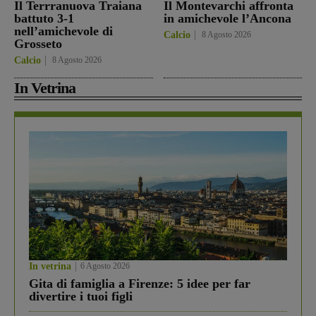
Il Terrranuova Traiana
Il Montevarchi affronta
battuto 3-1
in amichevole l’Ancona
nell’amichevole di
Calcio
8 Agosto 2026
Grosseto
Calcio
8 Agosto 2026
In Vetrina
In vetrina
6 Agosto 2026
Gita di famiglia a Firenze: 5 idee per far
divertire i tuoi figli