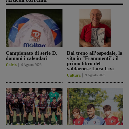
Campionato di serie D,
Dal treno all’ospedale, la
domani i calendari
vita in “Frammenti”: il
primo libro del
Calcio
9 Agosto 2026
valdarnese Luca Livi
Cultura
9 Agosto 2026