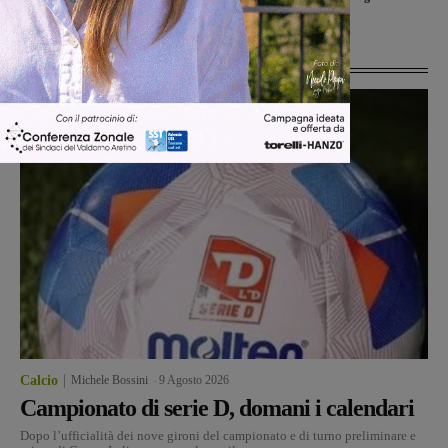
Ultime Notizie
Calcio
Michele Bossini
-
9 Agosto 2026
Campionato di serie D, domani i calendari
Dopo l’ufficialità dei nove gironi del campionato e di turno preliminare e