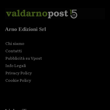
Arno Edizioni Srl
Chi siamo
Contatti
Pubblicità su Vpost
Info Legali
Privacy Policy
Cookie Policy
Html code here! Replace this with any non empty raw html
code and that's it.