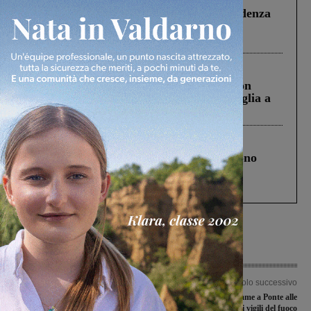
Piscina di Figline finanziata oltre la scadenza
Pnrr, il gruppo di Fratelli d’Italia: “Un
ringraziamento al Governo”
Cronaca
3 Agosto 2026
Scomparso da una struttura di Castiglion
Fiorentino l’uomo che aveva ucciso la figlia a
Levane nel 2020
Cronaca
4 Agosto 2026
Un anno fa la strage in A1 in cui morirono
Gianni, Giulia e Franco. Lo schianto, il
processo, lo stop ai sorpassi fra tir....
Articolo precedente
Articolo successivo
A Cavriglia si celebrano i 100 anni
Furgoncino in fiamme a Ponte alle
della fine della ‘Grande Guerra’
Forche. Sul posto i vigili del fuoco