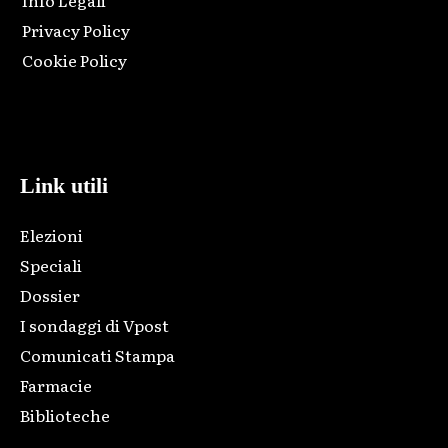
Info Legali
Privacy Policy
Cookie Policy
Html code here! Replace this with any non empty raw html
code and that's it.
Link utili
Elezioni
Speciali
Dossier
I sondaggi di Vpost
Comunicati Stampa
Farmacie
Biblioteche