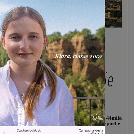
In vetrina
6 Agosto 2026
Gita di famiglia a Firenze: 5 idee per far
divertire i tuoi figli
In vetrina
3 Agosto 2026
Estra Notizie agosto: Smart Cities, oltre 44mila
studenti coinvolti, torna il bando per lo sport e
debutta il podcast Estrair