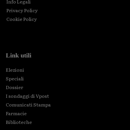
Info Legali
Privacy Policy
Cookie Policy
Html code here! Replace this with any non empty raw html
code and that's it.
Link utili
Elezioni
Speciali
Dossier
I sondaggi di Vpost
Comunicati Stampa
Farmacie
Biblioteche