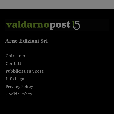
Arno Edizioni Srl
Chi siamo
Contatti
Pubblicità su Vpost
Info Legali
Privacy Policy
Cookie Policy
Html code here! Replace this with any non empty raw html
code and that's it.