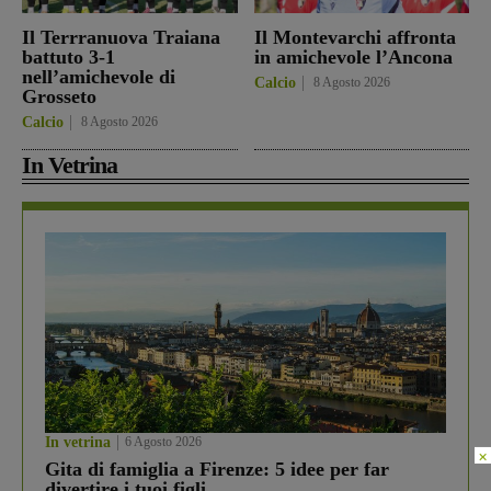
Il Terrranuova Traiana
Il Montevarchi affronta
battuto 3-1
in amichevole l’Ancona
nell’amichevole di
Calcio
8 Agosto 2026
Grosseto
Calcio
8 Agosto 2026
In Vetrina
In vetrina
6 Agosto 2026
×
Gita di famiglia a Firenze: 5 idee per far
divertire i tuoi figli