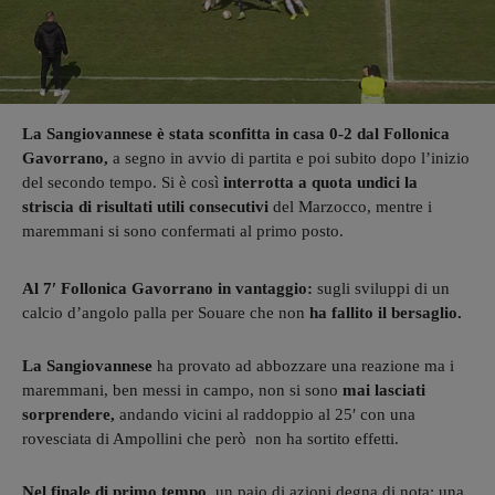
La Sangiovannese è stata sconfitta in casa 0-2 dal Follonica
Gavorrano,
a segno in avvio di partita e poi subito dopo l’inizio
del secondo tempo. Si è così
interrotta a quota undici la
striscia di risultati utili consecutivi
del Marzocco, mentre i
maremmani si sono confermati al primo posto.
Al 7′ Follonica Gavorrano in vantaggio:
sugli sviluppi di un
calcio d’angolo palla per Souare che non
ha fallito il bersaglio.
La Sangiovannese
ha provato ad abbozzare una reazione ma i
maremmani, ben messi in campo, non si sono
m
ai lasciati
sorprendere,
andando vicini al raddoppio al 25′ con una
rovesciata di Ampollini che però non ha sortito effetti.
Nel finale di primo tempo,
un paio di azioni degna di nota: una