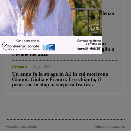
Figline Incisa Valdarno
1 Agosto 2026
Piscina di Figline finanziata oltre la scadenza
Pnrr, il gruppo di Fratelli d’Italia: “Un
ringraziamento al Governo”
Cronaca
3 Agosto 2026
Scomparso da una struttura di Castiglion
Fiorentino l’uomo che aveva ucciso la figlia a
Levane nel 2020
Cronaca
4 Agosto 2026
Un anno fa la strage in A1 in cui morirono
Gianni, Giulia e Franco. Lo schianto, il
processo, lo stop ai sorpassi fra tir....
Articolo precedente
Articolo successivo