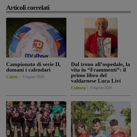
Articoli correlati
Campionato di serie D,
Dal treno all’ospedale, la
domani i calendari
vita in “Frammenti”: il
primo libro del
Calcio
9 Agosto 2026
valdarnese Luca Livi
Cultura
9 Agosto 2026