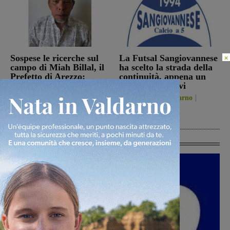
Sospese le ricerche sul
La Futsal Sangiovannese
×
campo di Miah Billal, il
ha scelto la strada della
Prefetto di Arezzo:
continuità, appena un
“L’attenzione delle
paio i volti nuovi
istituzioni su questa
San Giovanni Valdarno
vicenda resta alta”
6 Agosto 2026
Cronaca
6 Agosto 2026
Ultime Calcio