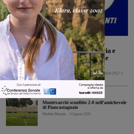
Calcio
Michele Bossini
-
6 Agosto 2026
Da Toscana, Emilia Romgna, Umbria e
Lazio le avversarie di Montevarchi e
Terranuova Traiana
La composizione dei nove gironi del campionato di serie D 2026-2027 è
stata svelata oggi alle 13 in diretta...
Calcio
Montevarchi sconfitto 2-0 nell’amichevole
di Piancastagnaio
Michele Bossini
-
6 Agosto 2026