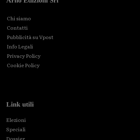
Arno Edizioni Srl
Chi siamo
Contatti
Pubblicità su Vpost
Info Legali
Privacy Policy
Cookie Policy
Html code here! Replace this with any non empty raw html
code and that's it.
Link utili
Elezioni
Speciali
Dossier