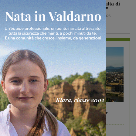
2026 resta più alta di
Calcio
8 Agosto 2026
quella del 2022”
Politica
8 Agosto 2026
In Vetrina
In vetrina
6 Agosto 2026
Gita di famiglia a Firenze: 5 idee per far
divertire i tuoi figli