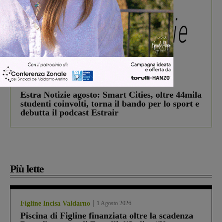
In vetrina
3 Agosto 2026
Estra Notizie agosto: Smart Cities, oltre 44mila
studenti coinvolti, torna il bando per lo sport e
debutta il podcast Estrair
Più lette
Figline Incisa Valdarno
1 Agosto 2026
Piscina di Figline finanziata oltre la scadenza