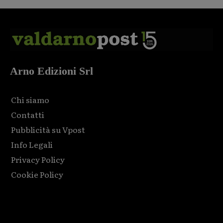
Arno Edizioni Srl
Chi siamo
Contatti
Pubblicità su Vpost
Info Legali
Privacy Policy
Cookie Policy
Html code here! Replace this with any non empty raw html
code and that's it.