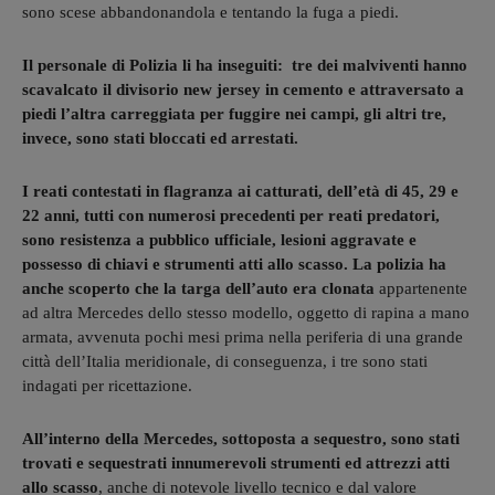
sono scese abbandonandola e tentando la fuga a piedi.
Il personale di Polizia li ha inseguiti: tre dei malviventi hanno
scavalcato il divisorio new jersey in cemento e attraversato a
piedi l’altra carreggiata per fuggire nei campi, gli altri tre,
invece, sono stati bloccati ed arrestati.
I reati contestati in flagranza ai catturati, dell’età di 45, 29 e
22 anni, tutti con numerosi precedenti per reati predatori,
sono resistenza a pubblico ufficiale, lesioni aggravate e
possesso di chiavi e strumenti atti allo scasso. La polizia ha
anche scoperto che la targa dell’auto era clonata
appartenente
ad altra Mercedes dello stesso modello, oggetto di rapina a mano
armata, avvenuta pochi mesi prima nella periferia di una grande
città dell’Italia meridionale, di conseguenza, i tre sono stati
indagati per ricettazione.
All’interno della Mercedes, sottoposta a sequestro, sono stati
trovati e sequestrati innumerevoli strumenti ed attrezzi atti
allo scasso
, anche di notevole livello tecnico e dal valore