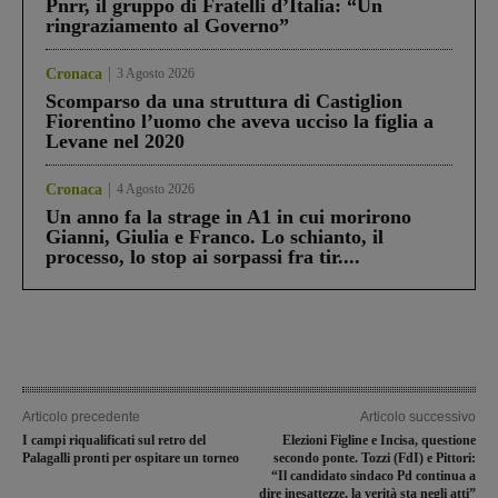
Pnrr, il gruppo di Fratelli d’Italia: “Un
ringraziamento al Governo”
Cronaca
3 Agosto 2026
Scomparso da una struttura di Castiglion
Fiorentino l’uomo che aveva ucciso la figlia a
Levane nel 2020
Cronaca
4 Agosto 2026
Un anno fa la strage in A1 in cui morirono
Gianni, Giulia e Franco. Lo schianto, il
processo, lo stop ai sorpassi fra tir....
Articolo precedente
Articolo successivo
I campi riqualificati sul retro del
Elezioni Figline e Incisa, questione
Palagalli pronti per ospitare un torneo
secondo ponte. Tozzi (FdI) e Pittori:
“Il candidato sindaco Pd continua a
dire inesattezze, la verità sta negli atti”