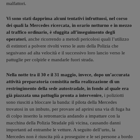
malfattori.
Vi sono stati dapprima alcuni tentativi infruttuosi, nel corso
dei quali la Mercedes ricercata, in orario notturno e in mezzo
al traffico ordinario, è sfuggita all’inseguimento degli
operatori
, anche ricorrendo a metodi pericolosi quali l’utilizzo
di estintori a polvere rivolti verso le auto della Polizia che
seguivano ad alta velocità e il successivo loro lancio verso le
pattuglie per colpirle e mandarle fuori strada.
Nella notte tra il 30 e il 31 maggio, invece, dopo un’accurata
attività preparatoria consistita nella realizzazione di un
restringimento della sede autostradale, in fondo al quale era
già piazzata una pattuglia pronta a intervenire,
i poliziotti
sono riusciti a bloccare la banda: il pilota della Mercedes
trovatosi in un imbuto, per provare ad aprirsi una via di fuga ha
di colpo inserito la retromarcia andando a impattare con la
macchina della Polizia Stradale più vicina, causando danni
importanti ad entrambe le vetture. A seguito dell’urto, la
Mercedes non è riuscita più a proseguire e le sei persone a bordo