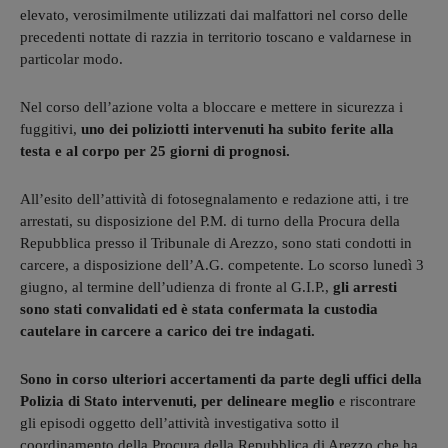
elevato, verosimilmente utilizzati dai malfattori nel corso delle
precedenti nottate di razzia in territorio toscano e valdarnese in
particolar modo.
Nel corso dell’azione volta a bloccare e mettere in sicurezza i
fuggitivi,
uno dei poliziotti intervenuti ha subito ferite alla
testa e al corpo per 25 giorni di prognosi.
All’esito dell’attività di fotosegnalamento e redazione atti, i tre
arrestati, su disposizione del P.M. di turno della Procura della
Repubblica presso il Tribunale di Arezzo, sono stati condotti in
carcere, a disposizione dell’A.G. competente. Lo scorso lunedì 3
giugno, al termine dell’udienza di fronte al G.I.P.,
gli arresti
sono stati convalidati ed è stata confermata la custodia
cautelare in carcere a carico dei tre indagati.
Sono in corso ulteriori accertamenti da parte degli uffici della
Polizia di Stato intervenuti, per delineare meglio
e riscontrare
gli episodi oggetto dell’attività investigativa sotto il
coordinamento della Procura della Repubblica di Arezzo che ha