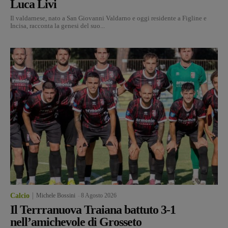
Luca Livi
Il valdarnese, nato a San Giovanni Valdarno e oggi residente a Figline e
Incisa, racconta la genesi del suo...
Calcio
Michele Bossini
-
8 Agosto 2026
Il Terrranuova Traiana battuto 3-1
nell’amichevole di Grosseto