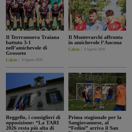
Il Terrranuova Traiana
Il Montevarchi affronta
battuto 3-1
in amichevole l’Ancona
nell’amichevole di
Calcio
8 Agosto 2026
Grosseto
Calcio
8 Agosto 2026
Reggello, i consiglieri di
Prima stagionale per la
opposizione: “La TARI
Sangiovannese, al
2026 resta più alta di
“Fedini” arriva il San