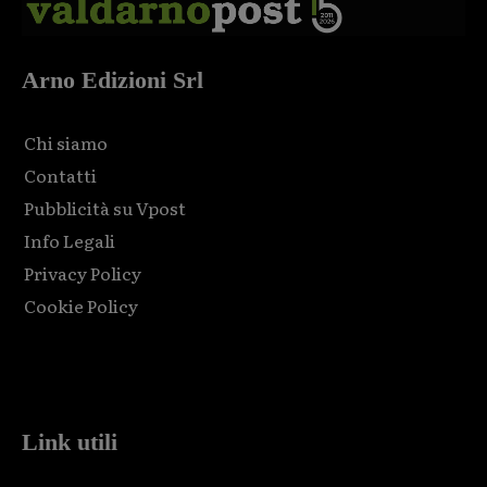
Arno Edizioni Srl
Chi siamo
Contatti
Pubblicità su Vpost
Info Legali
Privacy Policy
Cookie Policy
Html code here! Replace this with any non empty raw html
code and that's it.
Link utili