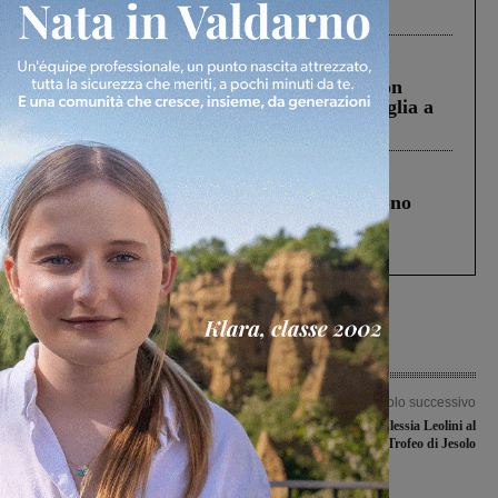
ringraziamento al Governo”
Cronaca
3 Agosto 2026
Scomparso da una struttura di Castiglion
Fiorentino l’uomo che aveva ucciso la figlia a
Levane nel 2020
Cronaca
4 Agosto 2026
Un anno fa la strage in A1 in cui morirono
Gianni, Giulia e Franco. Lo schianto, il
processo, lo stop ai sorpassi fra tir....
Articolo precedente
Articolo successivo
Due gufotte con la rappresentativa
Buona prova di Alessia Leolini al
regionale rosa in amichevole
Trofeo di Jesolo