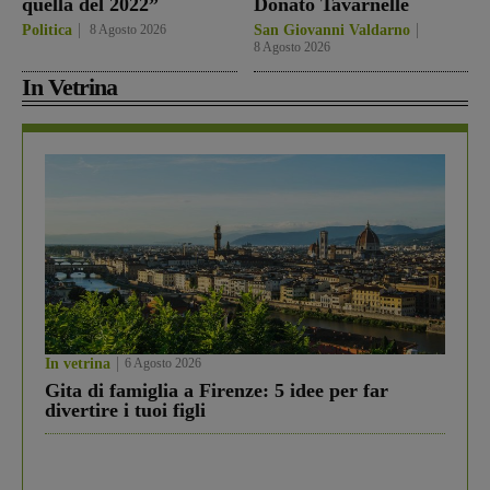
quella del 2022”
Donato Tavarnelle
Politica
8 Agosto 2026
San Giovanni Valdarno
8 Agosto 2026
In Vetrina
In vetrina
6 Agosto 2026
Gita di famiglia a Firenze: 5 idee per far
divertire i tuoi figli