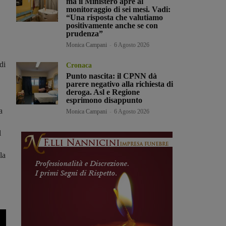
ma il Ministero apre al
monitoraggio di sei mesi. Vadi:
“Una risposta che valutiamo
positivamente anche se con
prudenza”
Monica Campani
-
6 Agosto 2026
di
Cronaca
Punto nascita: il CPNN dà
parere negativo alla richiesta di
deroga. Asl e Regione
esprimono disappunto
a
Monica Campani
-
6 Agosto 2026
l
la