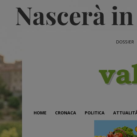
DOSSIER
HOME
CRONACA
POLITICA
ATTUALIT