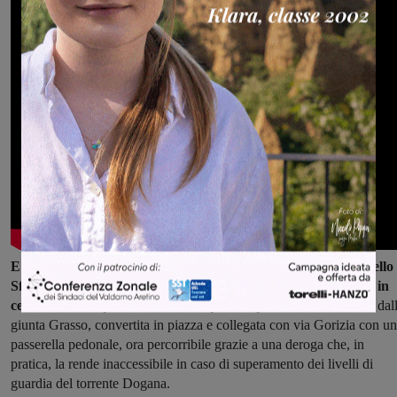
E poi l'altra novità, l'inaugurazione della restaurata piazza dello
Sferisterio. Appalto che rientrava nell'ambito dei lavori Piuss in
centro storico
, quell'area è stata acquisita a patrimonio comunale dal
giunta Grasso, convertita in piazza e collegata con via Gorizia con u
passerella pedonale, ora percorribile grazie a una deroga che, in
pratica, la rende inaccessibile in caso di superamento dei livelli di
guardia del torrente Dogana.