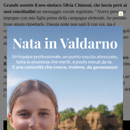
Grande assente il neo-sindaco Silvia Chiassai, che lascia però ai
suoi concittadini
un messaggio vocale registrato: "Avevo preso un
×
impegno con mia figlia prima della campagna elettorale, ho pensato
fosse giusto rispettarlo. Questa notte non sarò lì con voi, ma è
comunque la nostra notte, della città e dei cittadini: riscoprirete angoli
storici, vivrete il centro storico, conoscerete alcune novità. Vi auguro 
divertirvi".
A fare gli onori di casa c'è gran parte della giunta: il vicesindaco
Bucci, gli assessori Isetto e Salvi.
E sono loro ad annunciare la prim
delle novità: è l'attivazione della wi-fi gratuita in centro storico. Il
segnale su piazza Varchi si accende, sotto il nome di 'Montevarchi ne
cuore' (password, Varchi2016). L'apertura della festa in piazza, sul
palco, è insieme alle rappresentanti del CCN, Federica Vannelli, e del
Confcommercio, Roberta Soldani.