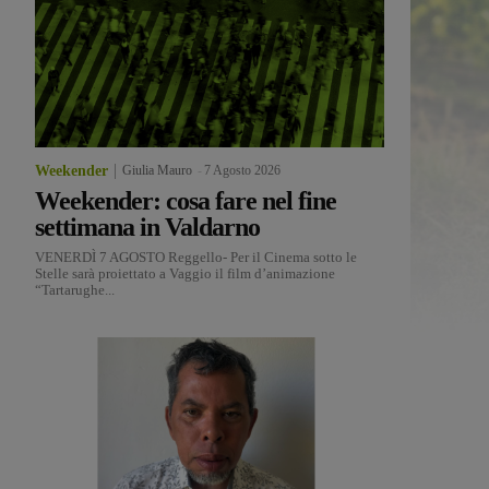
Weekender
Giulia Mauro
-
7 Agosto 2026
Weekender: cosa fare nel fine
settimana in Valdarno
VENERDÌ 7 AGOSTO Reggello- Per il Cinema sotto le
Stelle sarà proiettato a Vaggio il film d’animazione
“Tartarughe...