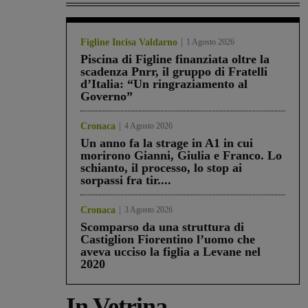
Figline Incisa Valdarno
1 Agosto 2026
Piscina di Figline finanziata oltre la
scadenza Pnrr, il gruppo di Fratelli
d’Italia: “Un ringraziamento al
Governo”
Cronaca
4 Agosto 2026
Un anno fa la strage in A1 in cui
morirono Gianni, Giulia e Franco. Lo
schianto, il processo, lo stop ai
sorpassi fra tir....
Cronaca
3 Agosto 2026
Scomparso da una struttura di
Castiglion Fiorentino l’uomo che
aveva ucciso la figlia a Levane nel
2020
In Vetrina