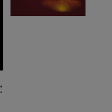
la
na