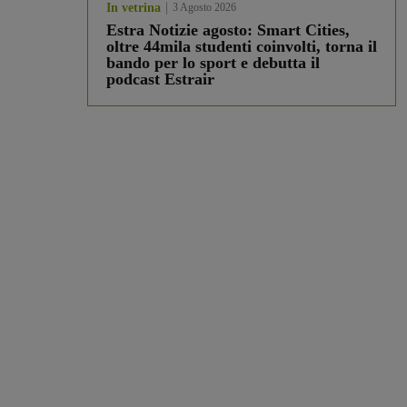
In vetrina
3 Agosto 2026
Estra Notizie agosto: Smart Cities,
oltre 44mila studenti coinvolti, torna il
bando per lo sport e debutta il
podcast Estrair