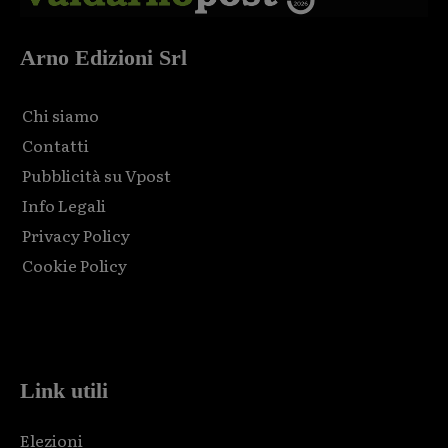
Arno Edizioni Srl
Chi siamo
Contatti
Pubblicità su Vpost
Info Legali
Privacy Policy
Cookie Policy
Html code here! Replace this with any non empty raw html
code and that's it.
Link utili
Elezioni