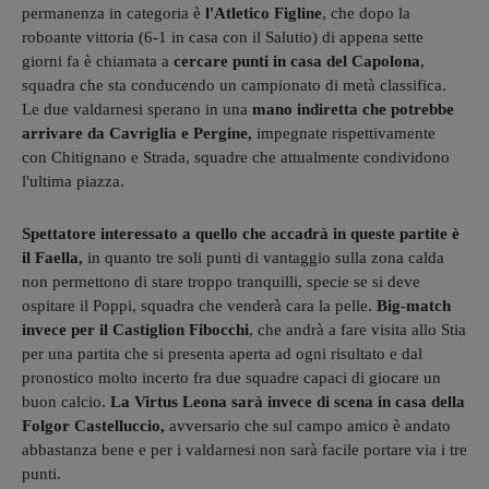
permanenza in categoria è
l'Atletico Figline
, che dopo la
roboante vittoria (6-1 in casa con il Salutio) di appena sette
giorni fa è chiamata a
cercare punti in casa del Capolona
,
squadra che sta conducendo un campionato di metà classifica.
Le due valdarnesi sperano in una
mano indiretta che potrebbe
arrivare da Cavriglia e Pergine,
impegnate rispettivamente
con Chitignano e Strada, squadre che attualmente condividono
l'ultima piazza.
Spettatore interessato a quello che accadrà in queste partite è
il Faella,
in quanto tre soli punti di vantaggio sulla zona calda
non permettono di stare troppo tranquilli, specie se si deve
ospitare il Poppi, squadra che venderà cara la pelle.
Big-match
invece per il Castiglion Fibocchi
, che andrà a fare visita allo Stia
per una partita che si presenta aperta ad ogni risultato e dal
pronostico molto incerto fra due squadre capaci di giocare un
buon calcio.
La Virtus Leona sarà invece di scena in casa della
Folgor Castelluccio,
avversario che sul campo amico è andato
abbastanza bene e per i valdarnesi non sarà facile portare via i tre
punti.