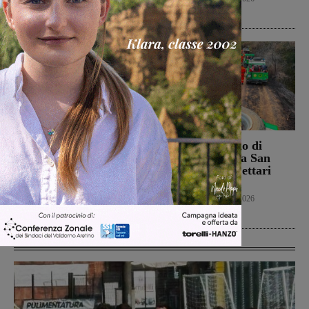
Politica
8 Agosto 2026
Campionato nazionale
Bucine, incendio di
Juniores, girone
oliveta e bosco a San
interamente toscano per
Pancrazio. Tre ettari
Terranuova Traiana e
l’area bruciata
Montevarchi
Cronaca
7 Agosto 2026
Calcio Giovanili
8 Agosto 2026
Ultime Calcio