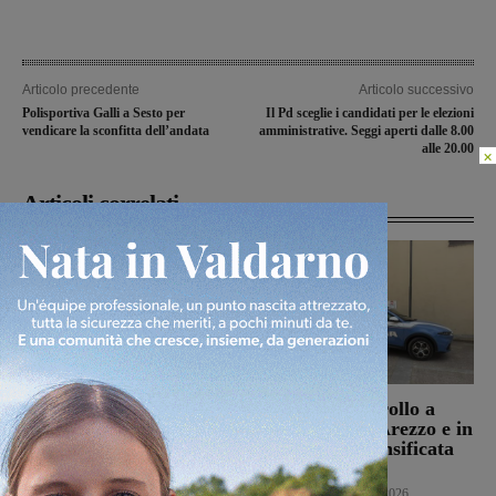
Articolo precedente
Articolo successivo
Polisportiva Galli a Sesto per
Il Pd sceglie i candidati per le elezioni
vendicare la sconfitta dell’andata
amministrative. Seggi aperti dalle 8.00
alle 20.00
×
Articoli correlati
Punto Nascita della
Servizi di controllo a
Gruccia, Tucci (FdI):
Montevarchi, Arezzo e in
“Montevarchi è sulla
provincia: intensificata
giusta strada di un
l’attività
aumento dei parti”
Cronaca
8 Agosto 2026