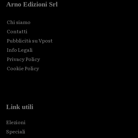
Arno Edizioni Srl
Chi siamo
Contatti
Pubblicità su Vpost
Info Legali
Privacy Policy
Cookie Policy
Html code here! Replace this with any non empty raw html
code and that's it.
Link utili
Elezioni
Speciali