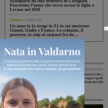
Scomparso da una struttura di Castiglion
Fiorentino l’uomo che aveva ucciso la figlia a
Levane nel 2020
Cronaca
4 Agosto 2026
Un anno fa la strage in A1 in cui morirono
×
Gianni, Giulia e Franco. Lo schianto, il
processo, lo stop ai sorpassi fra tir....
Articolo precedente
Articolo successivo
Tennis: Giulia Capocci vince il torneo
Il ValdarnoInsieme abbatte la Sales e
di doppio a Sarreguemines in Francia
approda ai play-off. Il sogno è quello
di rilanciare la pallavolo maschile
Ultime Notizie