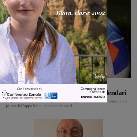
Calcio
Michele Bossini
-
9 Agosto 2026
Campionato di serie D, domani i calendari
Dopo l’ufficialità dei nove gironi del campionato e di turno preliminare e
primo di Coppa Italia, per completare il...