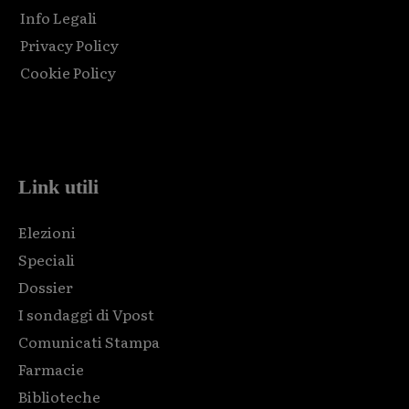
Info Legali
Privacy Policy
Cookie Policy
Html code here! Replace this with any non empty raw html
code and that's it.
Link utili
Elezioni
Speciali
Dossier
I sondaggi di Vpost
Comunicati Stampa
Farmacie
Biblioteche