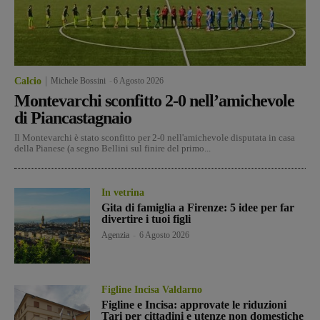
Calcio
Michele Bossini
-
6 Agosto 2026
Montevarchi sconfitto 2-0 nell’amichevole
di Piancastagnaio
Il Montevarchi è stato sconfitto per 2-0 nell'amichevole disputata in casa
della Pianese (a segno Bellini sul finire del primo...
In vetrina
Gita di famiglia a Firenze: 5 idee per far
divertire i tuoi figli
Agenzia
-
6 Agosto 2026
Figline Incisa Valdarno
Figline e Incisa: approvate le riduzioni
Tari per cittadini e utenze non domestiche