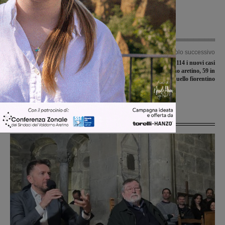
Articolo precedente
Articolo successivo
Rotatoria di via Maestri del lavoro,
Covid-19, sono 114 i nuovi casi
assessore Pellegrini: “Il termine dei
positivi: 55 in Valdarno aretino, 59 in
lavori è previsto per la seconda metà
quello fiorentino
di gennaio”
Ultime Notizie