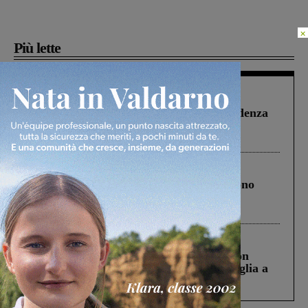
×
Più lette
Figline Incisa Valdarno
1 Agosto 2026
Piscina di Figline finanziata oltre la scadenza
Pnrr, il gruppo di Fratelli d’Italia: “Un
ringraziamento al Governo”
Cronaca
4 Agosto 2026
Un anno fa la strage in A1 in cui morirono
Gianni, Giulia e Franco. Lo schianto, il
processo, lo stop ai sorpassi fra tir....
Cronaca
3 Agosto 2026
Scomparso da una struttura di Castiglion
Fiorentino l’uomo che aveva ucciso la figlia a
Levane nel 2020