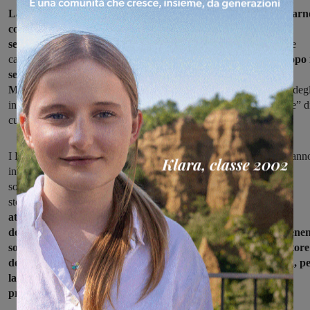
La guardia di finanza della compagnia di San Giovanni Valdarn
coordinata dalla Procura
della Repubblica di Arezzo, ha
sequestrato 4630 prodotti cosmetici dannosi per la salute
in tre
capannoni di Reggio Emilia e Roma.
L’operazione è scattata dopo 
sequestro, avvenuto in un negozio del centro storico di
Montevarchi,
di alcune confezioni di preparati per il trattamento degl
inestetismi della cute, contenenti il composto chimico “idrichinone” d
cui è vietato l’impiego all’interno dell’Unione europea.
I Finanzieri hanno seguito le tracce della filiera commerciale ed hann
individuato la
società che ha venduto gli articoli illeciti ed i vari depositi di
stoccaggio.
La vendita avveniva anche ricorrendo al web
attraverso negozi virtuali di facile accesso. Nel corso
dell’intervento sono stati sequestrati 4630 prodotti, tutti contenen
sostanze classificate come dannose per la pelle. L’amministratore
della società è stato denunciato alla Procura della Repubblica, p
la violazione della specifica normativa in materia di sicurezza
prodotti.