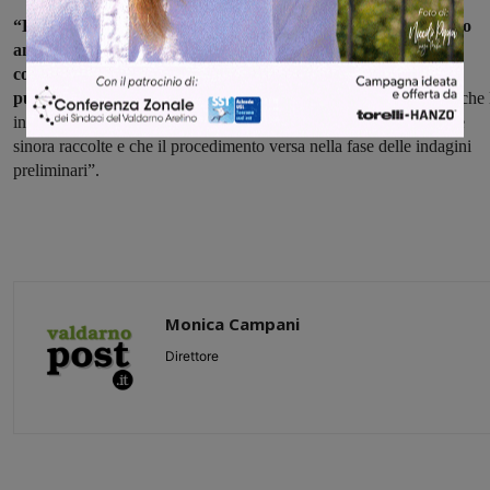
“L’attività di servizio appena conclusa s’inserisce nel più vasto
ambito delle iniziative
promosse dalla Guardia di Finanza, a
contrasto dei traffici illeciti ed a tutela della sicurezza
e salute
pubblica
– spiega la guardia di finanza – Al riguardo, si precisa che 
iniziative investigative assunte si basano sulle evidenze probatorie
sinora raccolte e che il procedimento versa nella fase delle indagini
preliminari”.
Monica Campani
Direttore