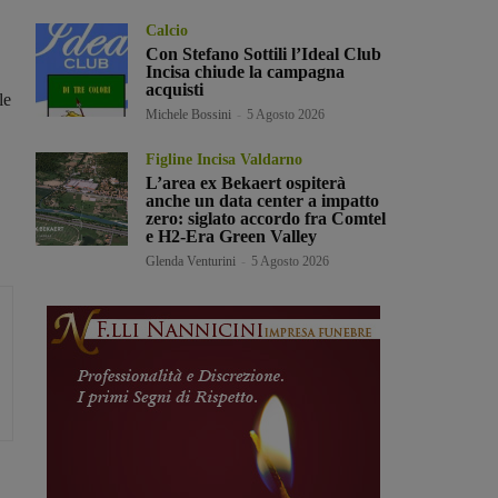
Calcio
Con Stefano Sottili l’Ideal Club
Incisa chiude la campagna
acquisti
le
Michele Bossini
-
5 Agosto 2026
Figline Incisa Valdarno
L’area ex Bekaert ospiterà
anche un data center a impatto
zero: siglato accordo fra Comtel
e H2-Era Green Valley
Glenda Venturini
-
5 Agosto 2026