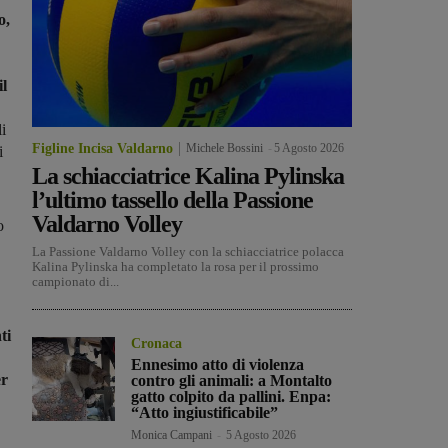
o,
il
i
Figline Incisa Valdarno
Michele Bossini
-
5 Agosto 2026
i
La schiacciatrice Kalina Pylinska
l’ultimo tassello della Passione
Valdarno Volley
o
La Passione Valdarno Volley con la schiacciatrice polacca
Kalina Pylinska ha completato la rosa per il prossimo
campionato di...
ti
Cronaca
Ennesimo atto di violenza
er
contro gli animali: a Montalto
gatto colpito da pallini. Enpa:
“Atto ingiustificabile”
Monica Campani
-
5 Agosto 2026