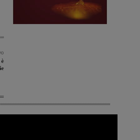
vo
 è
ie