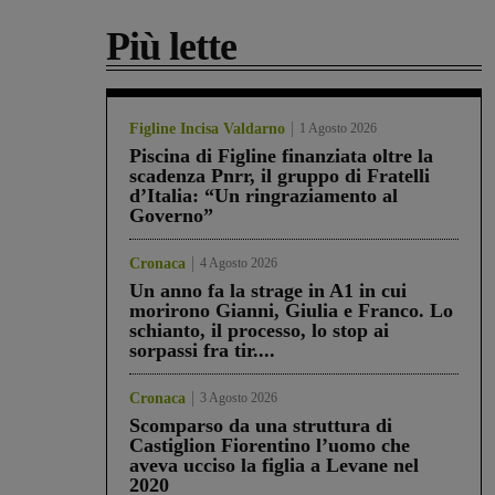
Più lette
Figline Incisa Valdarno
1 Agosto 2026
Piscina di Figline finanziata oltre la
scadenza Pnrr, il gruppo di Fratelli
d’Italia: “Un ringraziamento al
Governo”
Cronaca
4 Agosto 2026
Un anno fa la strage in A1 in cui
morirono Gianni, Giulia e Franco. Lo
schianto, il processo, lo stop ai
sorpassi fra tir....
Cronaca
3 Agosto 2026
Scomparso da una struttura di
Castiglion Fiorentino l’uomo che
aveva ucciso la figlia a Levane nel
2020