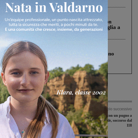
ringraziamento al Governo”
Cronaca
3 Agosto 2026
Scomparso da una struttura di Castiglion
Fiorentino l’uomo che aveva ucciso la figlia a
Levane nel 2020
Cronaca
4 Agosto 2026
Un anno fa la strage in A1 in cui morirono
Gianni, Giulia e Franco. Lo schianto, il
processo, lo stop ai sorpassi fra tir....
Articolo precedente
Articolo successivo
Due Galli nel pollaio nella nona
Capotreno aggredito con un pugno a
giornata del campionato di serie C
bordo di un regionale, soccorso dal
silver
118