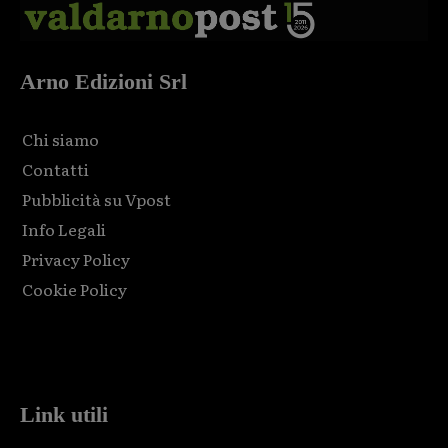
Arno Edizioni Srl
Chi siamo
Contatti
Pubblicità su Vpost
Info Legali
Privacy Policy
Cookie Policy
Html code here! Replace this with any non empty raw html
code and that's it.
Link utili