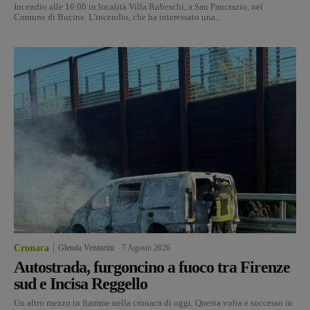
Incendio alle 16.00 in località Villa Rubeschi, a San Pancrazio, nel
Comune di Bucine. L'incendio, che ha interessato una...
Cronaca
Glenda Venturini
-
7 Agosto 2026
Autostrada, furgoncino a fuoco tra Firenze
sud e Incisa Reggello
Un altro mezzo in fiamme nella cronaca di oggi. Questa volta è successo in