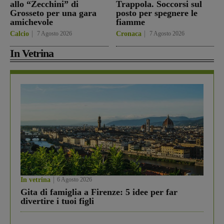
allo “Zecchini” di
Trappola. Soccorsi sul
Grosseto per una gara
posto per spegnere le
amichevole
fiamme
Calcio
7 Agosto 2026
Cronaca
7 Agosto 2026
In Vetrina
In vetrina
6 Agosto 2026
Gita di famiglia a Firenze: 5 idee per far
divertire i tuoi figli