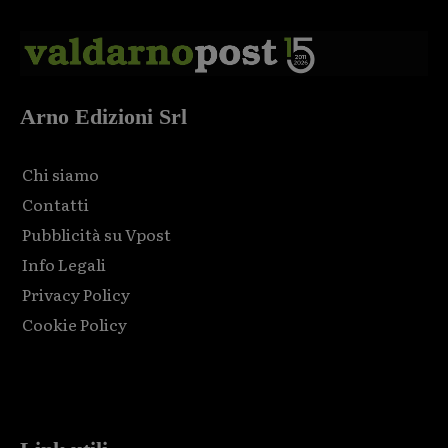
Arno Edizioni Srl
Chi siamo
Contatti
Pubblicità su Vpost
Info Legali
Privacy Policy
Cookie Policy
Html code here! Replace this with any non empty raw html
code and that's it.