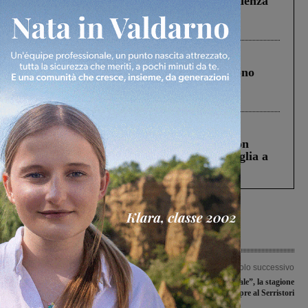
Piscina di Figline finanziata oltre la scadenza
Pnrr, il gruppo di Fratelli d’Italia: “Un
ringraziamento al Governo”
Cronaca
4 Agosto 2026
Un anno fa la strage in A1 in cui morirono
Gianni, Giulia e Franco. Lo schianto, il
processo, lo stop ai sorpassi fra tir....
Cronaca
3 Agosto 2026
Scomparso da una struttura di Castiglion
Fiorentino l’uomo che aveva ucciso la figlia a
Levane nel 2020
Articolo precedente
Articolo successivo
Mercoledì il Consiglio della Città
“Musica in ospedale”, la stagione
Metropolitana: all’ordine del giorno
concertistica si apre al Serristori
anche la Variante di Troghi