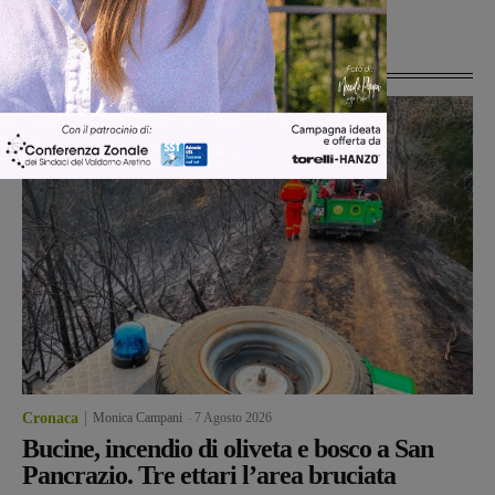
Ultime Notizie
Cronaca
Monica Campani
-
7 Agosto 2026
Bucine, incendio di oliveta e bosco a San
Pancrazio. Tre ettari l’area bruciata