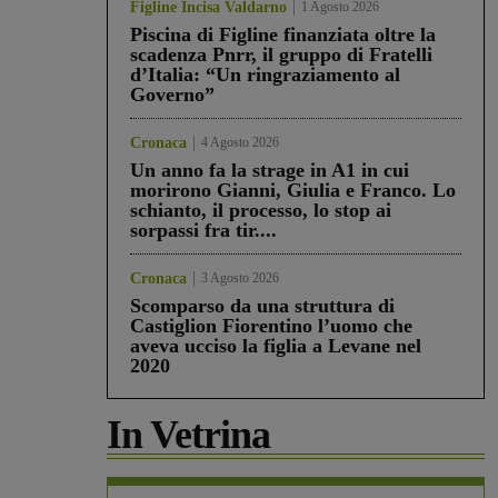
Figline Incisa Valdarno
1 Agosto 2026
Piscina di Figline finanziata oltre la
scadenza Pnrr, il gruppo di Fratelli
d’Italia: “Un ringraziamento al
Governo”
Cronaca
4 Agosto 2026
Un anno fa la strage in A1 in cui
morirono Gianni, Giulia e Franco. Lo
schianto, il processo, lo stop ai
sorpassi fra tir....
Cronaca
3 Agosto 2026
Scomparso da una struttura di
Castiglion Fiorentino l’uomo che
aveva ucciso la figlia a Levane nel
2020
In Vetrina