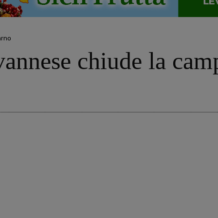
arno
vannese chiude la cam