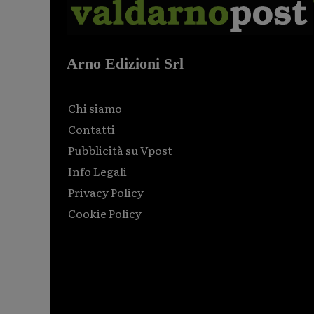
Arno Edizioni Srl
Chi siamo
Contatti
Pubblicità su Vpost
Info Legali
Privacy Policy
Cookie Policy
Html code here! Replace this with any non empty raw
html code and that's it.