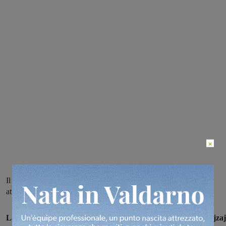
×
Il sodalizio azzurro ha raggiunto l’accordo con Mariol Fejzaj,
attaccante classe 1995 proveniente dall’Atletico Levane Leona
La Futsal Sangiovannese
ha raggiunto l'accordo con
Mariol Fejzaj