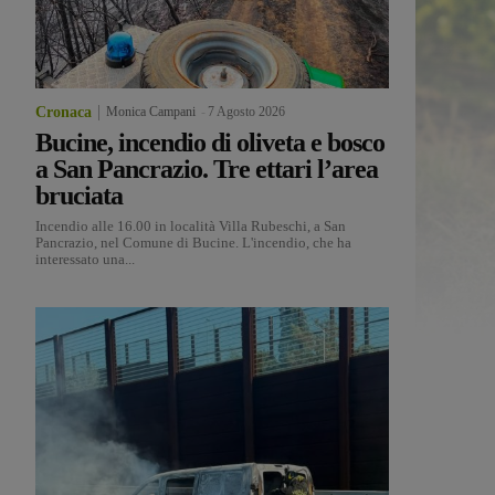
Cronaca
Monica Campani
-
7 Agosto 2026
Bucine, incendio di oliveta e bosco
a San Pancrazio. Tre ettari l’area
bruciata
Incendio alle 16.00 in località Villa Rubeschi, a San
Pancrazio, nel Comune di Bucine. L'incendio, che ha
interessato una...