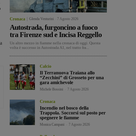
a
o
Cronaca
Glenda Venturini
-
7 Agosto 2026
Autostrada, furgoncino a fuoco
tra Firenze sud e Incisa Reggello
ta
Un altro mezzo in fiamme nella cronaca di oggi. Questa
volta è successo in Autostrada A1, nel tratto fra...
Calcio
Il Terranuova Traiana allo
“Zecchini” di Grosseto per una
gara amichevole
Michele Bossini
-
7 Agosto 2026
Cronaca
Incendio nel bosco della
Trappola. Soccorsi sul posto per
spegnere le fiamme
Monica Campani
-
7 Agosto 2026