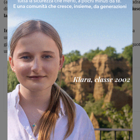
(attaccante classe 1995 in arrivo dall'Atletico Levane Leona, squadr
di calcio a undici che milita in Prima categoria) e ha in pratica
chius
la campagna acquisti.
In un primo momento
Fejzaj sarà inserito nel roster della squadra
under 21, per un breve apprendistato prima del salto in serie B. A
giorni saranno ufficializzati
un altro paio di acquisti,
sempre in quo
under 21.
Michele Bossini
Share