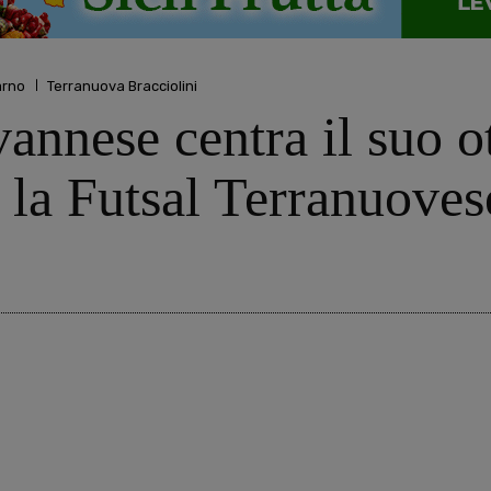
arno
Terranuova Bracciolini
annese centra il suo ot
 la Futsal Terranuovese