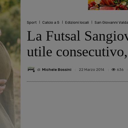
Sport
Calcio a 5
Edizioni locali
San Giovanni Vald
La Futsal Sangiov
utile consecutivo,
di
Michele Bossini
636
22 Marzo 2014