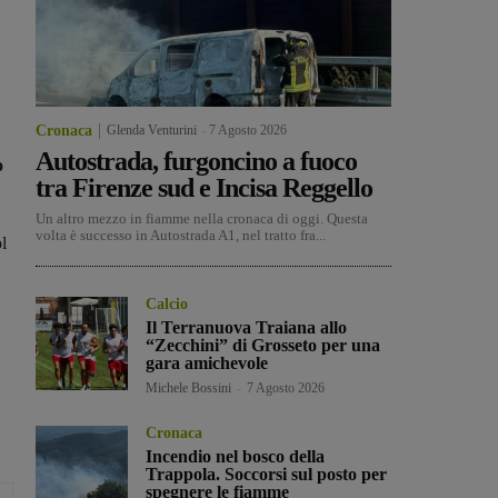
Cronaca
Glenda Venturini
-
7 Agosto 2026
Autostrada, furgoncino a fuoco
o
tra Firenze sud e Incisa Reggello
Un altro mezzo in fiamme nella cronaca di oggi. Questa
volta è successo in Autostrada A1, nel tratto fra...
l
Calcio
Il Terranuova Traiana allo
“Zecchini” di Grosseto per una
gara amichevole
Michele Bossini
-
7 Agosto 2026
Cronaca
Incendio nel bosco della
Trappola. Soccorsi sul posto per
spegnere le fiamme