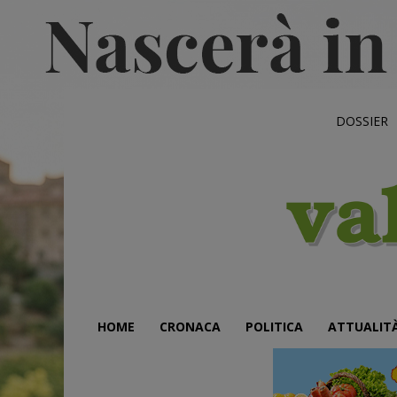
DOSSIER
HOME
CRONACA
POLITICA
ATTUALIT