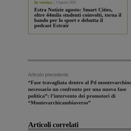
In vetrina
3 Agosto 2026
Estra Notizie agosto: Smart Cities,
oltre 44mila studenti coinvolti, torna il
bando per lo sport e debutta il
podcast Estrair
Articolo precedente
“Fase travagliata dentro al Pd montevarchino
necessario un confronto per una nuova fase
politica”: l’intervento dei promotori di
“Montevarchicambiaverso”
Articoli correlati