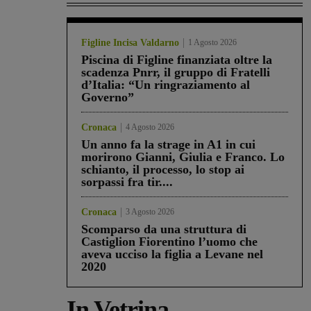
Figline Incisa Valdarno
1 Agosto 2026
Piscina di Figline finanziata oltre la
scadenza Pnrr, il gruppo di Fratelli
d’Italia: “Un ringraziamento al
Governo”
Cronaca
4 Agosto 2026
Un anno fa la strage in A1 in cui
morirono Gianni, Giulia e Franco. Lo
schianto, il processo, lo stop ai
sorpassi fra tir....
Cronaca
3 Agosto 2026
Scomparso da una struttura di
Castiglion Fiorentino l’uomo che
aveva ucciso la figlia a Levane nel
2020
In Vetrina