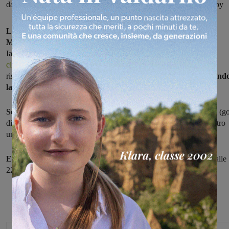
da Pistoia a mani vuote (sconfitta 6-3). Venerdì prossimo sarà derby
La Fustal Sangiovannese batte in casa 5-2 il il Cascina
Montecalvoli
(doppietta di Mattia Pasqui, doppietta di Claudio
Iannicelli e rete di Fabio Ioio) e, oltre a confermarsi
seconda in
classifica
a sette punti dalla capolista Massa, centra il suo ottavo
risultato utile consecutivo (sette vittorie e un pareggio),
conquistand
la certezza matematica dei play-off.
Sconfitta 6-3 per la Futsal Terranuovese a Pistoia:
i valdarnesi (go
di Rascionato, Mei e Biagianti) hanno fatto la loro partita, ma contro
un avversario obiettivamente più forte hanno dovuto arrendersi.
E venerdì prossimo
al palazzetto di Terranuova (calcio d'inizio alle
22,15) fra le due squadre valdarnesi sarà derby.