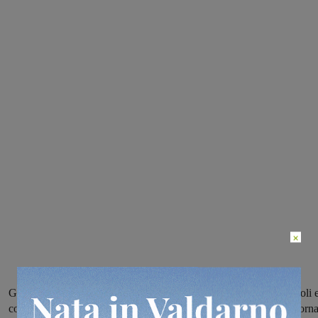
×
Gli azzurri fra le mura amiche superano 5-2 il Cascina Montecalvoli 
conquistano matematicamente i play-off, la Futsal Terranuovese torn