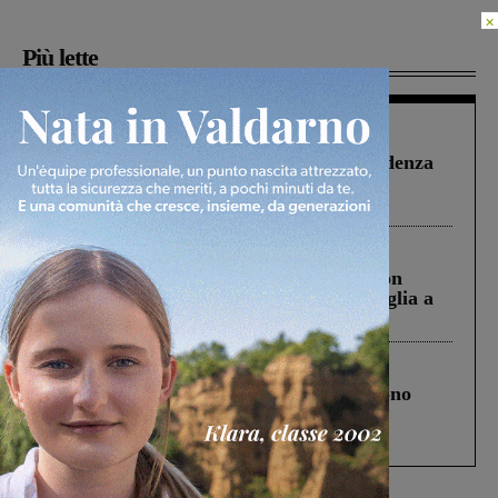
×
Più lette
Figline Incisa Valdarno
1 Agosto 2026
Piscina di Figline finanziata oltre la scadenza
Pnrr, il gruppo di Fratelli d’Italia: “Un
ringraziamento al Governo”
Cronaca
3 Agosto 2026
Scomparso da una struttura di Castiglion
Fiorentino l’uomo che aveva ucciso la figlia a
Levane nel 2020
Cronaca
4 Agosto 2026
Un anno fa la strage in A1 in cui morirono
Gianni, Giulia e Franco. Lo schianto, il
processo, lo stop ai sorpassi fra tir....