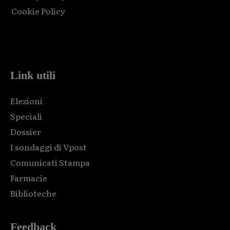
Cookie Policy
Html code here! Replace this with any non empty raw html
code and that's it.
Link utili
Elezioni
Speciali
Dossier
I sondaggi di Vpost
Comunicati Stampa
Farmacie
Biblioteche
Feedback