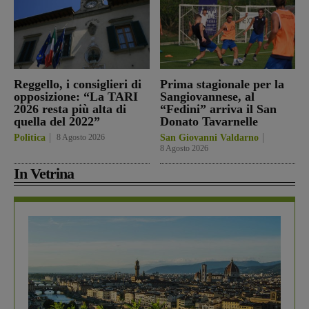
Reggello, i consiglieri di
Prima stagionale per la
opposizione: “La TARI
Sangiovannese, al
2026 resta più alta di
“Fedini” arriva il San
quella del 2022”
Donato Tavarnelle
Politica
8 Agosto 2026
San Giovanni Valdarno
8 Agosto 2026
In Vetrina