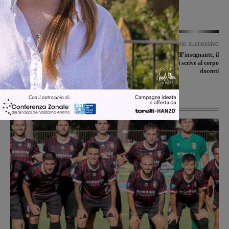
Articolo precedente
Articolo successivo
Serristori, arriva in auto al pronto
Giornata Mondiale dell’insegnante, il
soccorso e poco dopo ha un infarto.
Sindaco Chienni scrive al corpo
Salvato dalla prontezza dei medici
docenti
Ultime Notizie