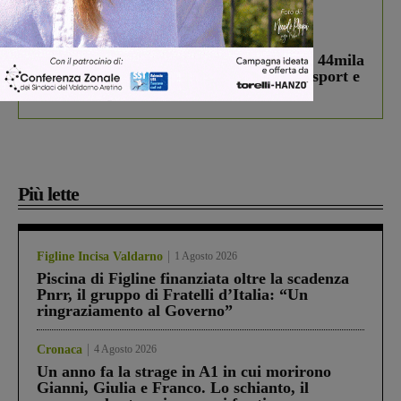
In vetrina
3 Agosto 2026
Estra Notizie agosto: Smart Cities, oltre 44mila
studenti coinvolti, torna il bando per lo sport e
debutta il podcast Estrair
Più lette
Figline Incisa Valdarno
1 Agosto 2026
Piscina di Figline finanziata oltre la scadenza
Pnrr, il gruppo di Fratelli d’Italia: “Un
ringraziamento al Governo”
Cronaca
4 Agosto 2026
Un anno fa la strage in A1 in cui morirono
Gianni, Giulia e Franco. Lo schianto, il