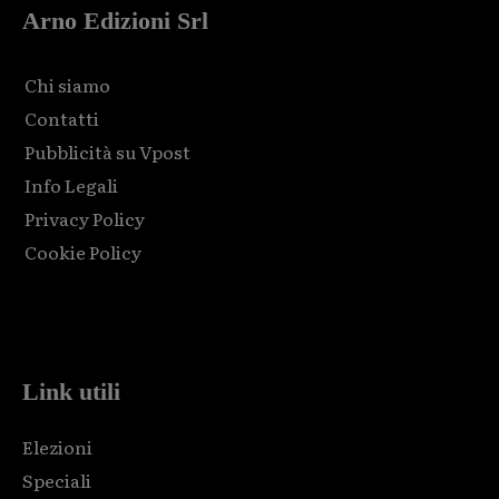
Arno Edizioni Srl
Chi siamo
Contatti
Pubblicità su Vpost
Info Legali
Privacy Policy
Cookie Policy
Html code here! Replace this with any non empty raw html
code and that's it.
Link utili
Elezioni
Speciali