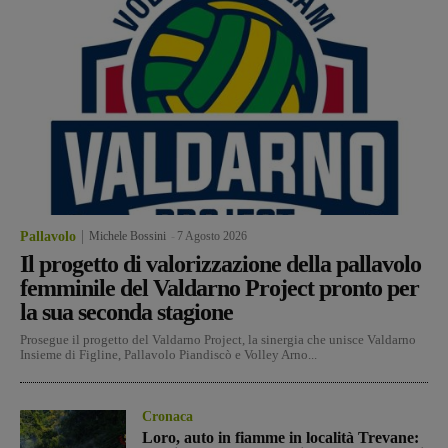
Pallavolo
Michele Bossini
-
7 Agosto 2026
Il progetto di valorizzazione della pallavolo
femminile del Valdarno Project pronto per
la sua seconda stagione
Prosegue il progetto del Valdarno Project, la sinergia che unisce Valdarno
Insieme di Figline, Pallavolo Piandiscò e Volley Arno...
Cronaca
Loro, auto in fiamme in località Trevane: