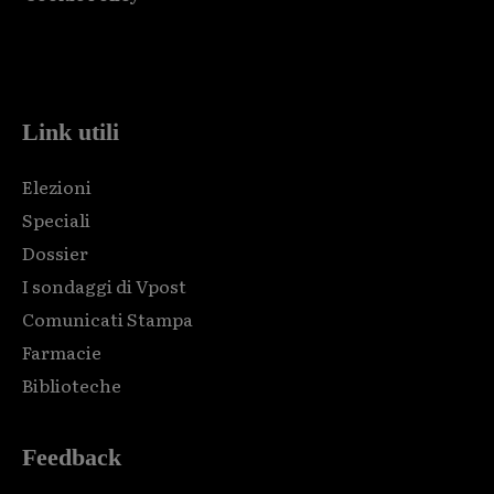
Html code here! Replace this with any non empty raw html
code and that's it.
Link utili
Elezioni
Speciali
Dossier
I sondaggi di Vpost
Comunicati Stampa
Farmacie
Biblioteche
Feedback