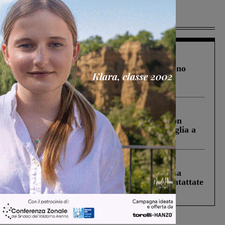
Più lette
Cronaca
4 Agosto 2026
Un anno fa la strage in A1 in cui morirono
Gianni, Giulia e Franco. Lo schianto, il
processo, lo stop ai sorpassi fra tir....
Cronaca
3 Agosto 2026
Scomparso da una struttura di Castiglion
Fiorentino l’uomo che aveva ucciso la figlia a
Levane nel 2020
Cronaca
5 Agosto 2026
Continuano le ricerche di Miah Billal. La
Prefettura: “In caso di avvistamento contattate
il 112”