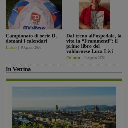
Campionato di serie D,
Dal treno all’ospedale, la
domani i calendari
vita in “Frammenti”: il
primo libro del
Calcio
9 Agosto 2026
valdarnese Luca Livi
Cultura
9 Agosto 2026
In Vetrina